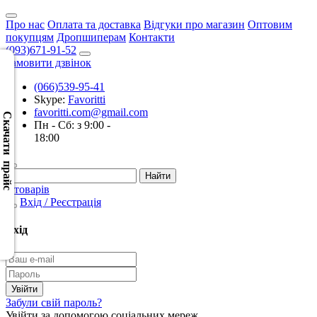
Про нас
Оплата та доставка
Відгуки про магазин
Оптовим
покупцям
Дропшиперам
Контакти
(093)671-91-52
Замовити дзвінок
(066)539-95-41
Скачать
Skype:
Favoritti
XML
favoritti.com@gmail.com
(Розн.)
Скачати прайс
Пн - Сб: з 9:00 -
18:00
Скачать
XML
(Опт)
0 товарів
Вхід / Реєстрація
Скачать
CSV
Вхід
(Розн.)
Скачать
CSV
Забули свій пароль?
(Опт)
Увійти за допомогою соціальних мереж