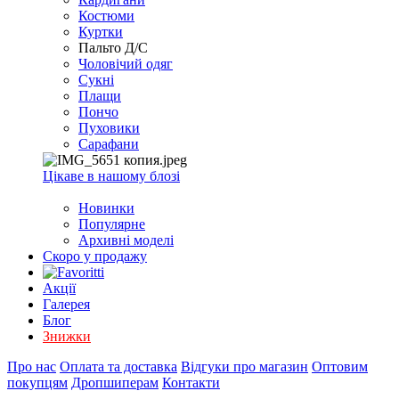
EXCEL
Костюми
2007+
Куртки
(Опт)
Пальто Д/С
Чоловічий одяг
Сукні
Плащи
Пончо
Пуховики
Сарафани
Цікаве в нашому блозі
Новинки
Популярне
Архивні моделі
Скоро у продажу
Акції
Галерея
Блог
Знижки
Про нас
Оплата та доставка
Відгуки про магазин
Оптовим
покупцям
Дропшиперам
Контакти