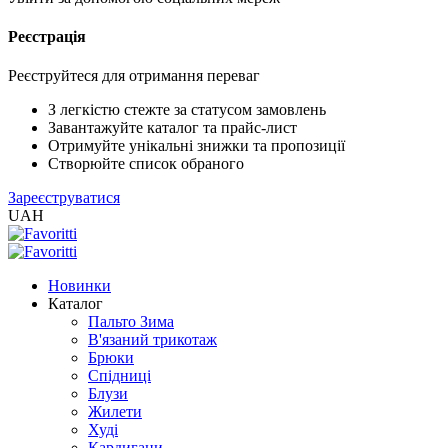
Реєстрація
XLS
/
EXCEL
Реєструйтеся для отримання переваг
2005
(Розн.)
З легкістю стежте за статусом замовлень
Завантажуйте каталог та прайс-лист
Отримуйте унікальні знижки та пропозиції
XLS
Створюйте список обраного
/
Зареєструватися
EXCEL
UAH
2005
(Опт)
Новинки
XLSX
Каталог
/
Пальто Зима
EXCEL
В'язаний трикотаж
2007+
Брюки
(Розн.)
Спідниці
Блузи
Жилети
XLSX
Худі
/
Кардигани