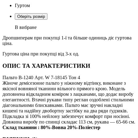
Гуртом
Оберіть розмір
В вибране
Дропшиперам при покупці 1-ї та більше одиниць діє гуртова
ціна.
Гуртова ціна при покупці від 3-х од.
ОПИС ТА ХАРАКТЕРИСТИКИ
Пальто В-1240 Арт. W 7-18145 Тон 4
Жіноче демісезонне пальто у ніжному відтінку, виконане з
якісної вовняної тканини вільного прямого крою. Модель
доповнена відкладним коміром з лацканами, що додає виробу
елегантності. Втачні рукави типу реглан оздоблені стильними
діагональними блискавками. Пальто має зручні накладні
кишені та надійну двобортну застібку на два ряди ґудзиків.
Підкладка зі 100% нейлону забезпечує комфорт при носінні.
Довжина виробу по спинці складає 113 см, рукава — 65-66 см.
Склад тканини : 80%-Вовна 20%-Поліестер