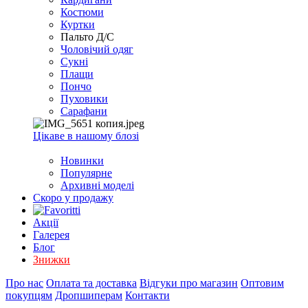
EXCEL
Костюми
2007+
Куртки
(Опт)
Пальто Д/С
Чоловічий одяг
Сукні
Плащи
Пончо
Пуховики
Сарафани
Цікаве в нашому блозі
Новинки
Популярне
Архивні моделі
Скоро у продажу
Акції
Галерея
Блог
Знижки
Про нас
Оплата та доставка
Відгуки про магазин
Оптовим
покупцям
Дропшиперам
Контакти