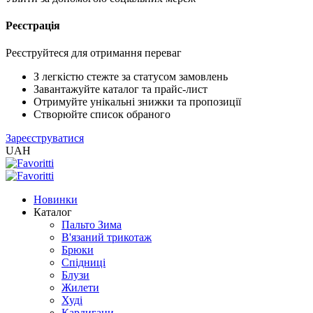
Реєстрація
XLS
/
EXCEL
Реєструйтеся для отримання переваг
2005
(Розн.)
З легкістю стежте за статусом замовлень
Завантажуйте каталог та прайс-лист
Отримуйте унікальні знижки та пропозиції
XLS
Створюйте список обраного
/
Зареєструватися
EXCEL
UAH
2005
(Опт)
Новинки
XLSX
Каталог
/
Пальто Зима
EXCEL
В'язаний трикотаж
2007+
Брюки
(Розн.)
Спідниці
Блузи
Жилети
XLSX
Худі
/
Кардигани