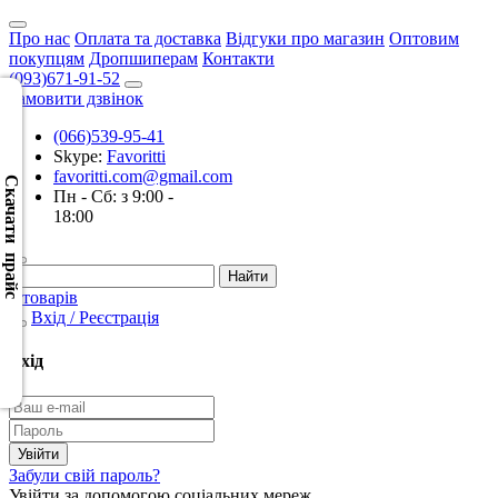
Про нас
Оплата та доставка
Відгуки про магазин
Оптовим
покупцям
Дропшиперам
Контакти
(093)671-91-52
Замовити дзвінок
(066)539-95-41
Скачать
Skype:
Favoritti
XML
favoritti.com@gmail.com
(Розн.)
Скачати прайс
Пн - Сб: з 9:00 -
18:00
Скачать
XML
(Опт)
0 товарів
Вхід / Реєстрація
Скачать
CSV
Вхід
(Розн.)
Скачать
CSV
Забули свій пароль?
(Опт)
Увійти за допомогою соціальних мереж