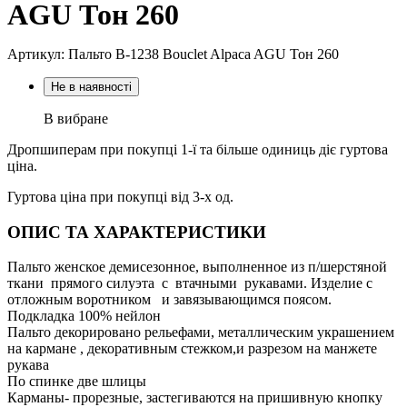
AGU Тон 260
Артикул: Пальто В-1238 Bouclet Alpaca AGU Тон 260
Не в наявності
В вибране
Дропшиперам при покупці 1-ї та більше одиниць діє гуртова
ціна.
Гуртова ціна при покупці від 3-х од.
ОПИС ТА ХАРАКТЕРИСТИКИ
Пальто женское демисезонное, выполненное из п/шерстяной
ткани прямого силуэта с втачными рукавами. Изделие с
отложным воротником и завязывающимся поясом.
Подкладка 100% нейлон
Пальто декорировано рельефами, металлическим украшением
на кармане , декоративным стежком,и разрезом на манжете
рукава
По спинке две шлицы
Карманы- прорезные, застегиваются на пришивную кнопку