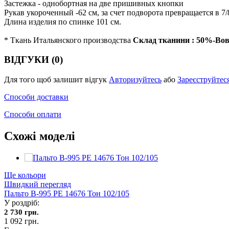
Застежка - однобортная на две пришивных кнопки
Рукав укороченный -62 см, за счет подворота превращается в 7/
Длина изделия по спинке 101 см.
* Ткань Итальянского производства
Склад тканини : 50%-Во
ВІДГУКИ (0)
Для того щоб залишит відгук
Авторизуйтесь
або
Зареєструйтес
Способи доставки
Способи оплати
Схожі моделі
Ще кольори
Швидкий перегляд
Пальто В-995 PE 14676 Тон 102/105
У роздріб:
2 730 грн.
1 092 грн.