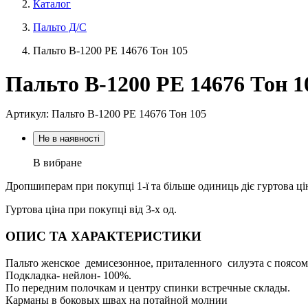
Каталог
Пальто Д/С
Пальто В-1200 PE 14676 Тон 105
Пальто В-1200 PE 14676 Тон 1
Артикул: Пальто В-1200 PE 14676 Тон 105
Не в наявності
В вибране
Дропшиперам при покупці 1-ї та більше одиниць діє гуртова ці
Гуртова ціна при покупці від 3-х од.
ОПИС ТА ХАРАКТЕРИСТИКИ
Пальто женское демисезонное, приталенного силуэта с поясо
Подкладка- нейлон- 100%.
По передним полочкам и центру спинки встречные склады.
Карманы в боковых швах на потайной молнии