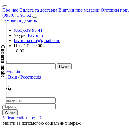
Про нас
Оплата та доставка
Відгуки про магазин
Оптовим пок
(093)671-91-52
Замовити дзвінок
(066)539-95-41
Skype:
Favoritti
Скачать
favoritti.com@gmail.com
XML
Пн - Сб: з 9:00 -
(Розн.)
Скачати прайс
18:00
Скачать
XML
0 товарів
(Опт)
Вхід / Реєстрація
Скачать
Вхід
CSV
(Розн.)
Скачать
Забули свій пароль?
CSV
Увійти за допомогою соціальних мереж
(Опт)