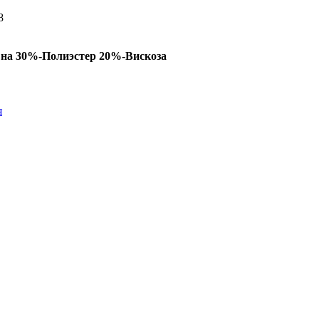
8
вна 30%-Полиэстер 20%-Вискоза
я