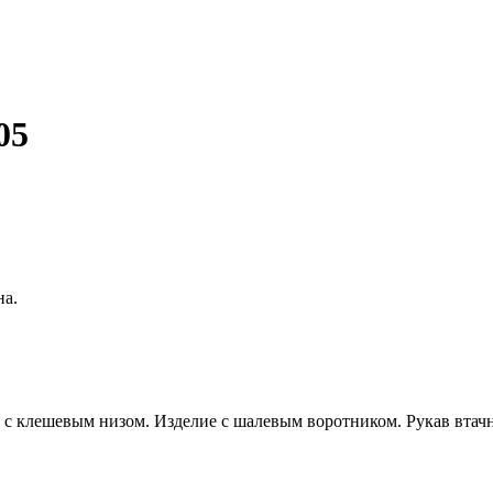
05
на.
м с клешевым низом. Изделие с шалевым воротником. Рукав вта