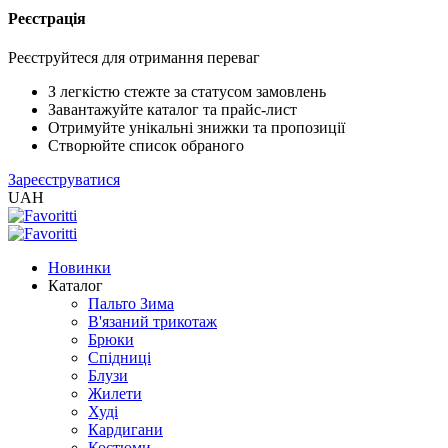
Реєстрація
XLS
/
Реєструйтеся для отримання переваг
EXCEL
2005
З легкістю стежте за статусом замовлень
(Розн.)
Завантажуйте каталог та прайс-лист
Отримуйте унікальні знижки та пропозиції
Створюйте список обраного
XLS
Зареєструватися
/
UAH
EXCEL
2005
(Опт)
Новинки
Каталог
XLSX
Пальто Зима
/
В'язаний трикотаж
EXCEL
Брюки
2007+
Спідниці
(Розн.)
Блузи
Жилети
Худі
XLSX
Кардигани
/
Костюми