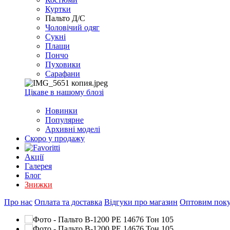
EXCEL
Куртки
2007+
Пальто Д/С
(Опт)
Чоловічий одяг
Сукні
Плащи
Пончо
Пуховики
Сарафани
Цікаве в нашому блозі
Новинки
Популярне
Архивні моделі
Скоро у продажу
Акції
Галерея
Блог
Знижки
Про нас
Оплата та доставка
Відгуки про магазин
Оптовим пок