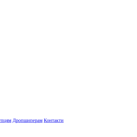
упцям
Дропшиперам
Контакти