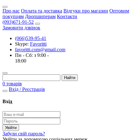
Про нас
Оплата та доставка
Відгуки про магазин
Оптовим
покупцям
Дропшиперам
Контакти
(093)671-91-52
Замовити дзвінок
(066)539-95-41
Skype:
Favoritti
favoritti.com@gmail.com
Пн - Сб: з 9:00 -
18:00
0 товарів
Вхід / Реєстрація
Вхід
Забули свій пароль?
Увійти за допомогою соціальних мереж