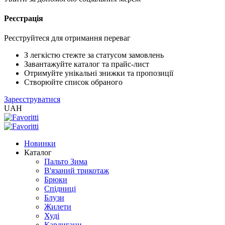
Реєстрація
Реєструйтеся для отримання переваг
З легкістю стежте за статусом замовлень
Завантажуйте каталог та прайс-лист
Отримуйте унікальні знижки та пропозиції
Створюйте список обраного
Зареєструватися
UAH
Новинки
Каталог
Пальто Зима
В'язаний трикотаж
Брюки
Спідниці
Блузи
Жилети
Худі
Кардигани