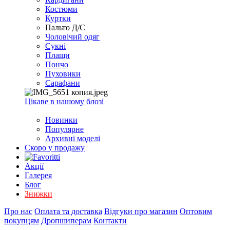
Костюми
Куртки
Пальто Д/С
Чоловічий одяг
Сукні
Плащи
Пончо
Пуховики
Сарафани
Цікаве в нашому блозі
Новинки
Популярне
Архивні моделі
Скоро у продажу
Акції
Галерея
Блог
Знижки
Про нас
Оплата та доставка
Відгуки про магазин
Оптовим
покупцям
Дропшиперам
Контакти