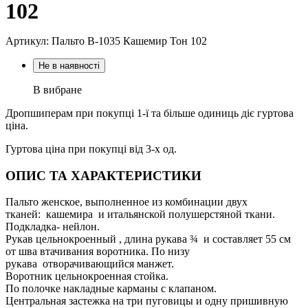
102
Артикул: Пальто В-1035 Кашемир Тон 102
Не в наявності
В вибране
Дропшиперам при покупці 1-ї та більше одиниць діє гуртова
ціна.
Гуртова ціна при покупці від 3-х од.
ОПИС ТА ХАРАКТЕРИСТИКИ
Пальто женское, выполненное из комбинации двух
тканей: кашемира и итальянской полушерстяной ткани.
Подкладка- нейлон.
Рукав цельнокроенный , длина рукава ¾ и составляет 55 см
от шва втачивания воротника. По низу
рукава отворачивающийся манжет.
Воротник цельнокроенная стойка.
По полочке накладные карманы с клапаном.
Центральная застежка на три пуговицы и одну пришивную