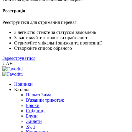
Реєстрація
XLS
/
EXCEL
Реєструйтеся для отримання переваг
2005
(Розн.)
З легкістю стежте за статусом замовлень
Завантажуйте каталог та прайс-лист
Отримуйте унікальні знижки та пропозиції
XLS
Створюйте список обраного
/
Зареєструватися
EXCEL
UAH
2005
(Опт)
Новинки
XLSX
Каталог
/
Пальто Зима
EXCEL
В'язаний трикотаж
2007+
Брюки
(Розн.)
Спідниці
Блузи
Жилети
XLSX
Худі
/
Кардигани