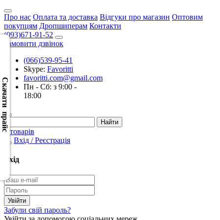
Про нас
Оплата та доставка
Відгуки про магазин
Оптовим
покупцям
Дропшиперам
Контакти
(093)671-91-52
Замовити дзвінок
(066)539-95-41
Скачать
Skype:
Favoritti
XML
favoritti.com@gmail.com
(Розн.)
Скачати прайс
Пн - Сб: з 9:00 -
18:00
Скачать
XML
(Опт)
0 товарів
Вхід / Реєстрація
Скачать
CSV
Вхід
(Розн.)
Скачать
CSV
Забули свій пароль?
(Опт)
Увійти за допомогою соціальних мереж