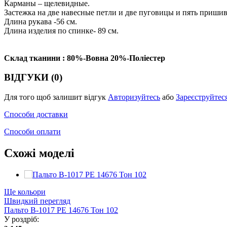
Карманы – щелевидные.
Застежка на две навесные петли и две пуговицы и пять приш
Длина рукава -56 см.
Длина изделия по спинке- 89 см.
Склад тканини : 80%-Вовна 20%-Поліестер
ВІДГУКИ (0)
Для того щоб залишит відгук
Авторизуйтесь
або
Зареєструйтес
Способи доставки
Способи оплати
Схожі моделі
Ще кольори
Швидкий перегляд
Пальто В-1017 PE 14676 Тон 102
У роздріб: