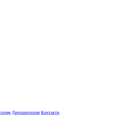
упцям
Дропшиперам
Контакти