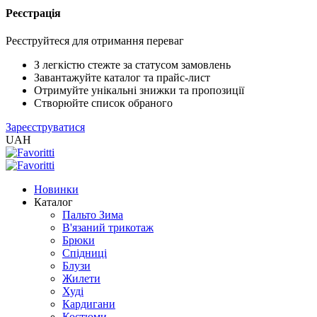
Реєстрація
XLS
/
Реєструйтеся для отримання переваг
EXCEL
2005
З легкістю стежте за статусом замовлень
(Розн.)
Завантажуйте каталог та прайс-лист
Отримуйте унікальні знижки та пропозиції
Створюйте список обраного
XLS
Зареєструватися
/
UAH
EXCEL
2005
(Опт)
Новинки
Каталог
XLSX
Пальто Зима
/
В'язаний трикотаж
EXCEL
Брюки
2007+
Спідниці
(Розн.)
Блузи
Жилети
Худі
XLSX
Кардигани
/
Костюми