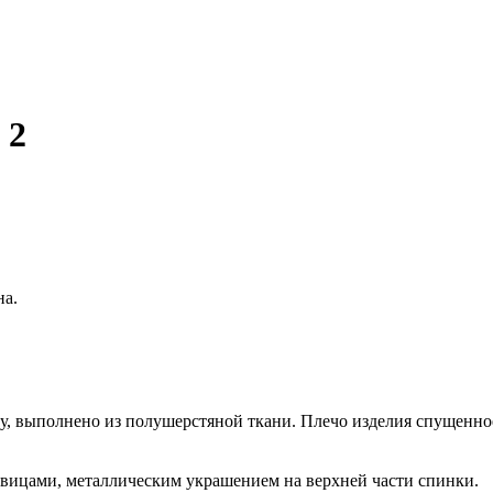
 2
на.
у, выполнено из полушерстяной ткани. Плечо изделия спущенное,
овицами, металлическим украшением на верхней части спинки.