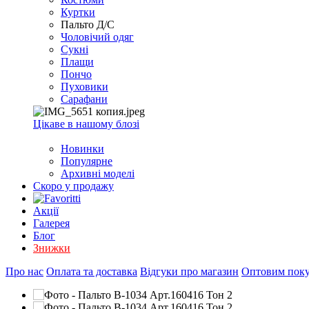
EXCEL
Куртки
2007+
Пальто Д/С
(Опт)
Чоловічий одяг
Сукні
Плащи
Пончо
Пуховики
Сарафани
Цікаве в нашому блозі
Новинки
Популярне
Архивні моделі
Скоро у продажу
Акції
Галерея
Блог
Знижки
Про нас
Оплата та доставка
Відгуки про магазин
Оптовим пок