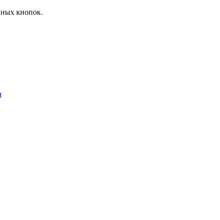
ивных кнопок.
я