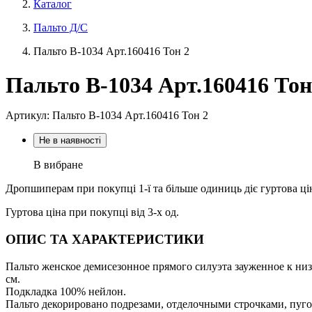
Каталог
Пальто Д/С
Пальто В-1034 Aрт.160416 Тон 2
Пальто В-1034 Aрт.160416 Тон
Артикул: Пальто В-1034 Aрт.160416 Тон 2
Не в наявності
В вибране
Дропшиперам при покупці 1-ї та більше одиниць діє гуртова ці
Гуртова ціна при покупці від 3-х од.
ОПИС ТА ХАРАКТЕРИСТИКИ
Пальто женское демисезонное прямого силуэта зауженное к низ
см.
Подкладка 100% нейлон.
Пальто декорировано подрезами, отделочными строчками, пуг