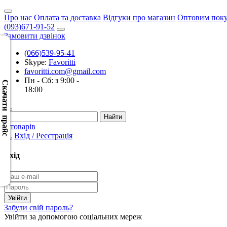
Про нас
Оплата та доставка
Відгуки про магазин
Оптовим пок
(093)671-91-52
Замовити дзвінок
(066)539-95-41
Skype:
Favoritti
Скачать
favoritti.com@gmail.com
XML
Пн - Сб: з 9:00 -
(Розн.)
Скачати прайс
18:00
Скачать
XML
0 товарів
(Опт)
Вхід / Реєстрація
Скачать
Вхід
CSV
(Розн.)
Скачать
Забули свій пароль?
CSV
Увійти за допомогою соціальних мереж
(Опт)