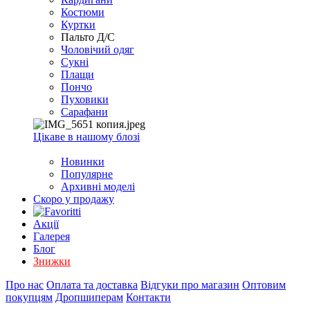
EXCEL
Костюми
2007+
Куртки
(Опт)
Пальто Д/С
Чоловічий одяг
Сукні
Плащи
Пончо
Пуховики
Сарафани
Цікаве в нашому блозі
Новинки
Популярне
Архивні моделі
Скоро у продажу
Акції
Галерея
Блог
Знижки
Про нас
Оплата та доставка
Відгуки про магазин
Оптовим
покупцям
Дропшиперам
Контакти