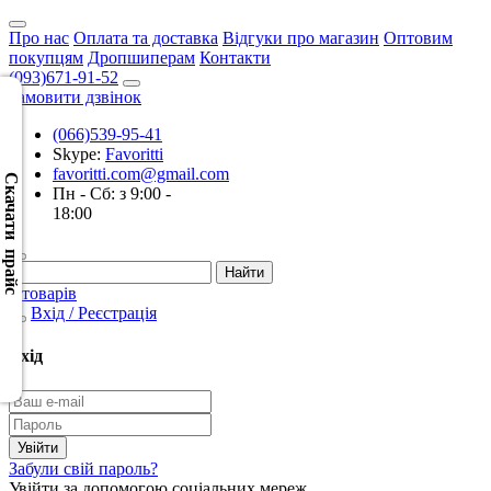
Про нас
Оплата та доставка
Відгуки про магазин
Оптовим
покупцям
Дропшиперам
Контакти
(093)671-91-52
Замовити дзвінок
(066)539-95-41
Скачать
Skype:
Favoritti
XML
favoritti.com@gmail.com
(Розн.)
Скачати прайс
Пн - Сб: з 9:00 -
18:00
Скачать
XML
(Опт)
0 товарів
Вхід / Реєстрація
Скачать
CSV
Вхід
(Розн.)
Скачать
CSV
Забули свій пароль?
(Опт)
Увійти за допомогою соціальних мереж