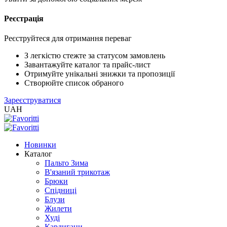
Реєстрація
XLS
/
EXCEL
Реєструйтеся для отримання переваг
2005
(Розн.)
З легкістю стежте за статусом замовлень
Завантажуйте каталог та прайс-лист
Отримуйте унікальні знижки та пропозиції
XLS
Створюйте список обраного
/
Зареєструватися
EXCEL
UAH
2005
(Опт)
Новинки
XLSX
Каталог
/
Пальто Зима
EXCEL
В'язаний трикотаж
2007+
Брюки
(Розн.)
Спідниці
Блузи
Жилети
XLSX
Худі
/
Кардигани