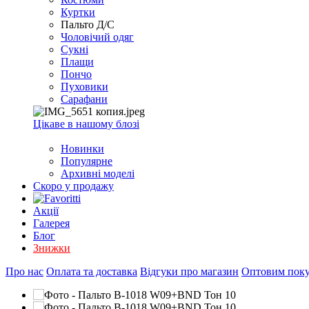
EXCEL
Куртки
2007+
Пальто Д/С
(Опт)
Чоловічий одяг
Сукні
Плащи
Пончо
Пуховики
Сарафани
Цікаве в нашому блозі
Новинки
Популярне
Архивні моделі
Скоро у продажу
Акції
Галерея
Блог
Знижки
Про нас
Оплата та доставка
Відгуки про магазин
Оптовим пок