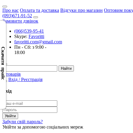
Про нас
Оплата та доставка
Відгуки про магазин
Оптовим пок
(093)671-91-52
Замовити дзвінок
(066)539-95-41
Skype:
Favoritti
Скачать
favoritti.com@gmail.com
XML
Пн - Сб: з 9:00 -
(Розн.)
Скачати прайс
18:00
Скачать
XML
0 товарів
(Опт)
Вхід / Реєстрація
Скачать
Вхід
CSV
(Розн.)
Скачать
Забули свій пароль?
CSV
Увійти за допомогою соціальних мереж
(Опт)