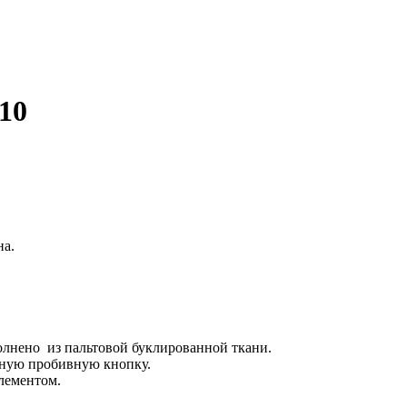
10
на.
полнено из пальтовой буклированной ткани.
вную пробивную кнопку.
лементом.