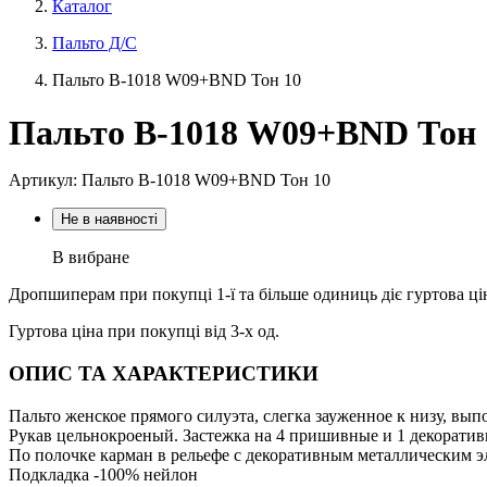
Каталог
Пальто Д/С
Пальто В-1018 W09+BND Тон 10
Пальто В-1018 W09+BND Тон 
Артикул: Пальто В-1018 W09+BND Тон 10
Не в наявності
В вибране
Дропшиперам при покупці 1-ї та більше одиниць діє гуртова ці
Гуртова ціна при покупці від 3-х од.
ОПИС ТА ХАРАКТЕРИСТИКИ
Пальто женское прямого силуэта, слегка зауженное к низу, вы
Рукав цельнокроеный. Застежка на 4 пришивные и 1 декорати
По полочке карман в рельефе с декоративным металлическим э
Подкладка -100% нейлон