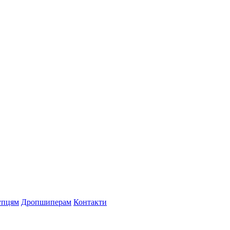
упцям
Дропшиперам
Контакти