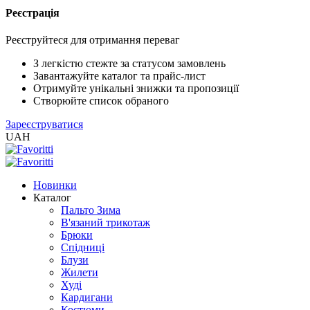
Реєстрація
XLS
/
Реєструйтеся для отримання переваг
EXCEL
2005
З легкістю стежте за статусом замовлень
(Розн.)
Завантажуйте каталог та прайс-лист
Отримуйте унікальні знижки та пропозиції
Створюйте список обраного
XLS
Зареєструватися
/
UAH
EXCEL
2005
(Опт)
Новинки
Каталог
XLSX
Пальто Зима
/
В'язаний трикотаж
EXCEL
Брюки
2007+
Спідниці
(Розн.)
Блузи
Жилети
Худі
XLSX
Кардигани
/
Костюми