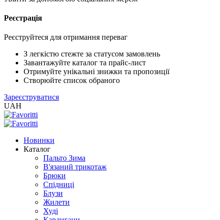
Реєстрація
XLS
/
EXCEL
Реєструйтеся для отримання переваг
2005
(Розн.)
З легкістю стежте за статусом замовлень
Завантажуйте каталог та прайс-лист
Отримуйте унікальні знижки та пропозиції
XLS
Створюйте список обраного
/
Зареєструватися
EXCEL
UAH
2005
(Опт)
Новинки
XLSX
Каталог
/
Пальто Зима
EXCEL
В'язаний трикотаж
2007+
Брюки
(Розн.)
Спідниці
Блузи
Жилети
XLSX
Худі
/
Кардигани