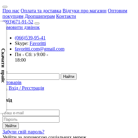
Про нас
Оплата та доставка
Відгуки про магазин
Оптовим
покупцям
Дропшиперам
Контакти
(093)671-91-52
Замовити дзвінок
(066)539-95-41
Скачать
Skype:
Favoritti
XML
favoritti.com@gmail.com
(Розн.)
Скачати прайс
Пн - Сб: з 9:00 -
18:00
Скачать
XML
(Опт)
0 товарів
Вхід / Реєстрація
Скачать
CSV
Вхід
(Розн.)
Скачать
CSV
Забули свій пароль?
(Опт)
Увійти за допомогою соціальних мереж