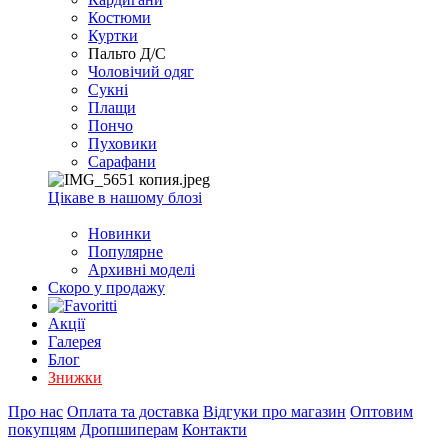
EXCEL
Костюми
2007+
Куртки
(Опт)
Пальто Д/С
Чоловічий одяг
Сукні
Плащи
Пончо
Пуховики
Сарафани
Цікаве в нашому блозі
Новинки
Популярне
Архивні моделі
Скоро у продажу
Акції
Галерея
Блог
Знижки
Про нас
Оплата та доставка
Відгуки про магазин
Оптовим
покупцям
Дропшиперам
Контакти