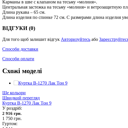
Карманы в шве с клапаном на тесьму «молния».
Центральная застежка на тесьму «молния» и ветрозащитную пл
Длина рукава – 65 см.
Длина изделия по спинке 72 см. С размерами длина изделия ув
ВІДГУКИ (0)
Для того щоб залишит відгук
Авторизуйтесь
або
Зареєструйтес
Способи доставки
Способи оплати
Схожі моделі
Ще кольори
Швидкий перегляд
Куртка В-1270 Лак Тон 9
У роздріб:
2 916 грн.
1 750 грн.
Гуртом: