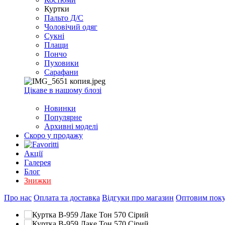
EXCEL
Куртки
2007+
Пальто Д/С
(Опт)
Чоловічий одяг
Сукні
Плащи
Пончо
Пуховики
Сарафани
Цікаве в нашому блозі
Новинки
Популярне
Архивні моделі
Скоро у продажу
Акції
Галерея
Блог
Знижки
Про нас
Оплата та доставка
Відгуки про магазин
Оптовим пок