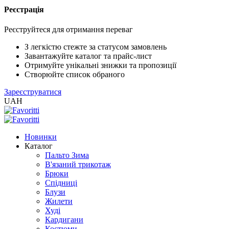
Реєстрація
XLS
/
Реєструйтеся для отримання переваг
EXCEL
2005
З легкістю стежте за статусом замовлень
(Розн.)
Завантажуйте каталог та прайс-лист
Отримуйте унікальні знижки та пропозиції
Створюйте список обраного
XLS
Зареєструватися
/
UAH
EXCEL
2005
(Опт)
Новинки
Каталог
XLSX
Пальто Зима
/
В'язаний трикотаж
EXCEL
Брюки
2007+
Спідниці
(Розн.)
Блузи
Жилети
Худі
XLSX
Кардигани
/
Костюми