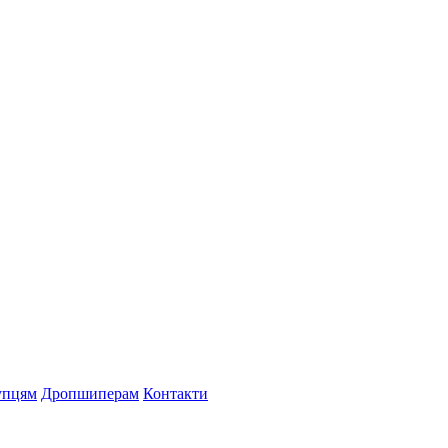
упцям
Дропшиперам
Контакти