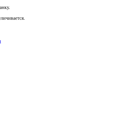
анку.
еличивается.
я