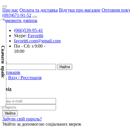
Про нас
Оплата та доставка
Відгуки про магазин
Оптовим пок
(093)671-91-52
Замовити дзвінок
(066)539-95-41
Skype:
Favoritti
Скачать
favoritti.com@gmail.com
XML
Пн - Сб: з 9:00 -
(Розн.)
Скачати прайс
18:00
Скачать
XML
0 товарів
(Опт)
Вхід / Реєстрація
Скачать
Вхід
CSV
(Розн.)
Скачать
Забули свій пароль?
CSV
Увійти за допомогою соціальних мереж
(Опт)