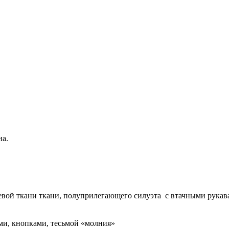
на.
евой ткани ткани, полуприлегающего силуэта с втачными рукав
ми, кнопками, тесьмой «молния»