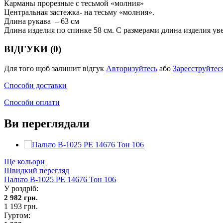
Карманы прорезные с тесьмой «молния»
Центральная застежка- на тесьму «молния».
Длина рукава – 63 см
Длина изделия по спинке 58 см. С размерами длина изделия ув
ВІДГУКИ (0)
Для того щоб залишит відгук
Авторизуйтесь
або
Зареєструйтес
Способи доставки
Способи оплати
Ви переглядали
Ще кольори
Швидкий перегляд
Пальто В-1025 PE 14676 Тон 106
У роздріб:
2 982 грн.
1 193 грн.
Гуртом: