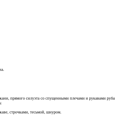
на.
кани, прямого силуэта со спущенными плечами и рукавами руб
.
аве, строчками, тесьмой, шнуром.