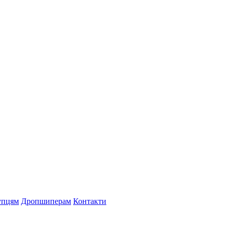
упцям
Дропшиперам
Контакти