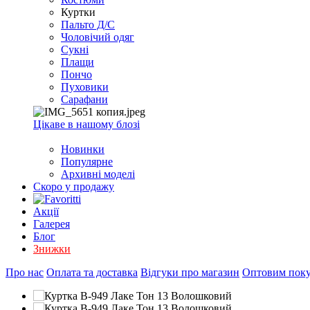
EXCEL
Куртки
2007+
Пальто Д/С
(Опт)
Чоловічий одяг
Сукні
Плащи
Пончо
Пуховики
Сарафани
Цікаве в нашому блозі
Новинки
Популярне
Архивні моделі
Скоро у продажу
Акції
Галерея
Блог
Знижки
Про нас
Оплата та доставка
Відгуки про магазин
Оптовим пок