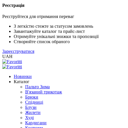
Реєстрація
XLS
/
Реєструйтеся для отримання переваг
EXCEL
2005
З легкістю стежте за статусом замовлень
(Розн.)
Завантажуйте каталог та прайс-лист
Отримуйте унікальні знижки та пропозиції
Створюйте список обраного
XLS
Зареєструватися
/
UAH
EXCEL
2005
(Опт)
Новинки
Каталог
XLSX
Пальто Зима
/
В'язаний трикотаж
EXCEL
Брюки
2007+
Спідниці
(Розн.)
Блузи
Жилети
Худі
XLSX
Кардигани
/
Костюми