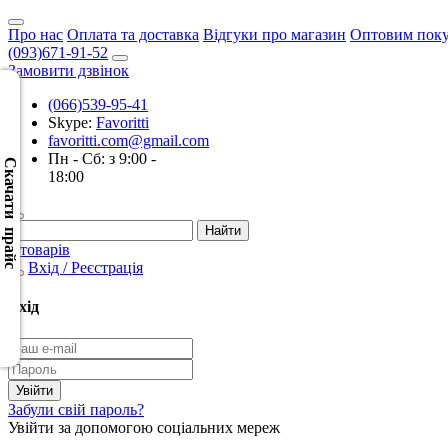
Про нас
Оплата та доставка
Відгуки про магазин
Оптовим пок
(093)671-91-52
Замовити дзвінок
(066)539-95-41
Skype:
Favoritti
Скачать
favoritti.com@gmail.com
XML
Пн - Сб: з 9:00 -
(Розн.)
Скачати прайс
18:00
Скачать
XML
0 товарів
(Опт)
Вхід / Реєстрація
Скачать
Вхід
CSV
(Розн.)
Скачать
Забули свій пароль?
CSV
Увійти за допомогою соціальних мереж
(Опт)