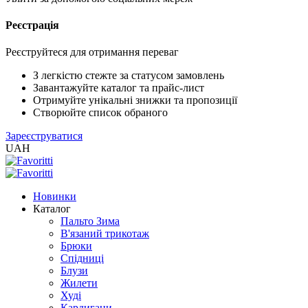
Реєстрація
XLS
/
EXCEL
Реєструйтеся для отримання переваг
2005
(Розн.)
З легкістю стежте за статусом замовлень
Завантажуйте каталог та прайс-лист
Отримуйте унікальні знижки та пропозиції
XLS
Створюйте список обраного
/
Зареєструватися
EXCEL
UAH
2005
(Опт)
Новинки
XLSX
Каталог
/
Пальто Зима
EXCEL
В'язаний трикотаж
2007+
Брюки
(Розн.)
Спідниці
Блузи
Жилети
XLSX
Худі
/
Кардигани