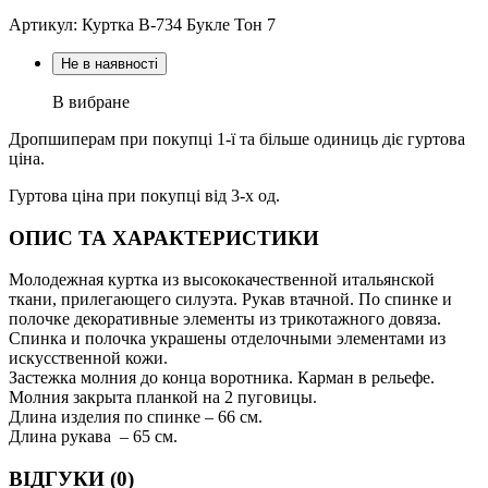
Артикул: Куртка В-734 Букле Тон 7
Не в наявності
В вибране
Дропшиперам при покупці 1-ї та більше одиниць діє гуртова
ціна.
Гуртова ціна при покупці від 3-х од.
ОПИС ТА ХАРАКТЕРИСТИКИ
Молодежная куртка из высококачественной итальянской
ткани, прилегающего силуэта. Рукав втачной. По спинке и
полочке декоративные элементы из трикотажного довяза.
Спинка и полочка украшены отделочными элементами из
искусственной кожи.
Застежка молния до конца воротника. Карман в рельефе.
Молния закрыта планкой на 2 пуговицы.
Длина изделия по спинке – 66 см.
Длина рукава – 65 см.
ВІДГУКИ (0)