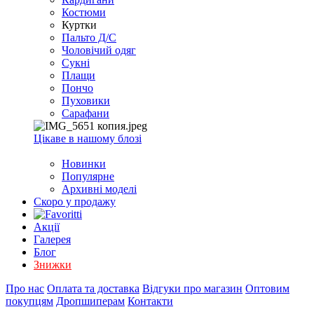
EXCEL
Костюми
2007+
Куртки
(Опт)
Пальто Д/С
Чоловічий одяг
Сукні
Плащи
Пончо
Пуховики
Сарафани
Цікаве в нашому блозі
Новинки
Популярне
Архивні моделі
Скоро у продажу
Акції
Галерея
Блог
Знижки
Про нас
Оплата та доставка
Відгуки про магазин
Оптовим
покупцям
Дропшиперам
Контакти