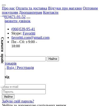
Про нас
Оплата та доставка
Відгуки про магазин
Оптовим
покупцям
Дропшиперам
Контакти
(093)671-91-52
Замовити дзвінок
(066)539-95-41
Скачать
Skype:
Favoritti
XML
favoritti.com@gmail.com
(Розн.)
Скачати прайс
Пн - Сб: з 9:00 -
18:00
Скачать
XML
(Опт)
0 товарів
Вхід / Реєстрація
Скачать
CSV
Вхід
(Розн.)
Скачать
CSV
Забули свій пароль?
(Опт)
Увійти за допомогою соціальних мереж