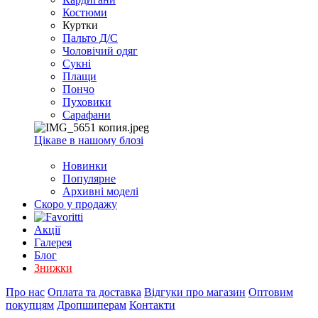
EXCEL
Костюми
2007+
Куртки
(Опт)
Пальто Д/С
Чоловічий одяг
Сукні
Плащи
Пончо
Пуховики
Сарафани
Цікаве в нашому блозі
Новинки
Популярне
Архивні моделі
Скоро у продажу
Акції
Галерея
Блог
Знижки
Про нас
Оплата та доставка
Відгуки про магазин
Оптовим
покупцям
Дропшиперам
Контакти