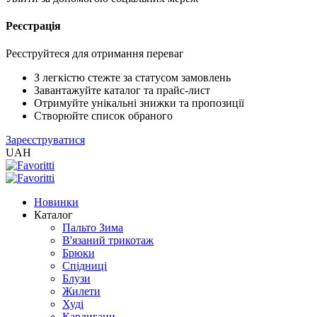
Реєстрація
XLS
/
EXCEL
Реєструйтеся для отримання переваг
2005
(Розн.)
З легкістю стежте за статусом замовлень
Завантажуйте каталог та прайс-лист
Отримуйте унікальні знижки та пропозиції
XLS
Створюйте список обраного
/
Зареєструватися
EXCEL
UAH
2005
(Опт)
Новинки
XLSX
Каталог
/
Пальто Зима
EXCEL
В'язаний трикотаж
2007+
Брюки
(Розн.)
Спідниці
Блузи
Жилети
XLSX
Худі
/
Кардигани