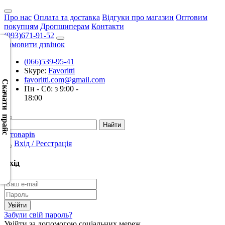
Про нас
Оплата та доставка
Відгуки про магазин
Оптовим
покупцям
Дропшиперам
Контакти
(093)671-91-52
Замовити дзвінок
(066)539-95-41
Скачать
Skype:
Favoritti
XML
favoritti.com@gmail.com
(Розн.)
Скачати прайс
Пн - Сб: з 9:00 -
18:00
Скачать
XML
(Опт)
0 товарів
Вхід / Реєстрація
Скачать
CSV
Вхід
(Розн.)
Скачать
CSV
Забули свій пароль?
(Опт)
Увійти за допомогою соціальних мереж