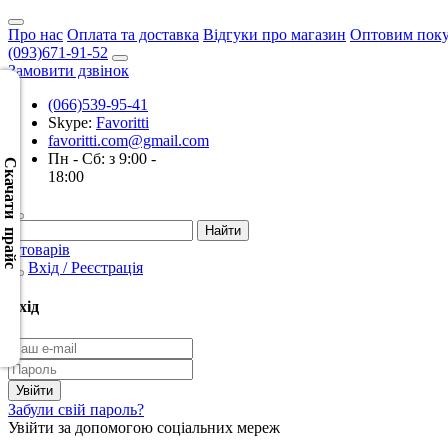
Про нас
Оплата та доставка
Відгуки про магазин
Оптовим пок
(093)671-91-52
Замовити дзвінок
(066)539-95-41
Skype:
Favoritti
Скачать
favoritti.com@gmail.com
XML
Пн - Сб: з 9:00 -
(Розн.)
Скачати прайс
18:00
Скачать
XML
0 товарів
(Опт)
Вхід / Реєстрація
Скачать
Вхід
CSV
(Розн.)
Скачать
Забули свій пароль?
CSV
Увійти за допомогою соціальних мереж
(Опт)