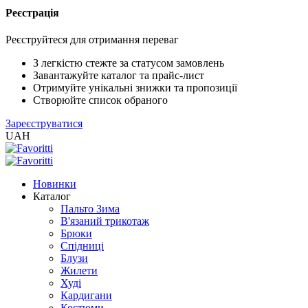
Реєстрація
XLS
/
Реєструйтеся для отримання переваг
EXCEL
2005
З легкістю стежте за статусом замовлень
(Розн.)
Завантажуйте каталог та прайс-лист
Отримуйте унікальні знижки та пропозиції
Створюйте список обраного
XLS
Зареєструватися
/
UAH
EXCEL
2005
(Опт)
Новинки
Каталог
XLSX
Пальто Зима
/
В'язаний трикотаж
EXCEL
Брюки
2007+
Спідниці
(Розн.)
Блузи
Жилети
Худі
XLSX
Кардигани
/
Костюми