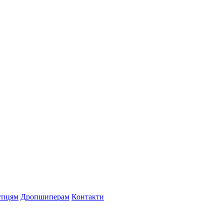
упцям
Дропшиперам
Контакти