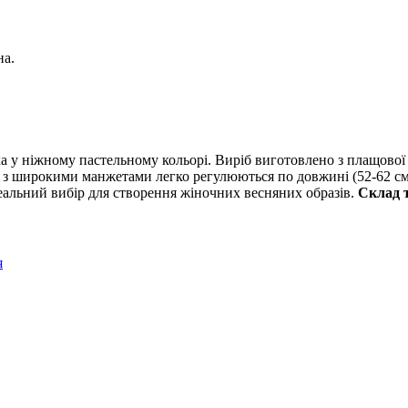
на.
 у ніжному пастельному кольорі. Виріб виготовлено з плащової
и з широкими манжетами легко регулюються по довжині (52-62 см
еальний вибір для створення жіночних весняних образів.
Склад 
я