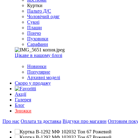
EXCEL
Куртки
2007+
Пальто Д/С
(Опт)
Чоловічий одяг
Сукні
Плащи
Пончо
Пуховики
Сарафани
Цікаве в нашому блозі
Новинки
Популярне
Архивні моделі
Скоро у продажу
Акції
Галерея
Блог
Знижки
Про нас
Оплата та доставка
Відгуки про магазин
Оптовим пок