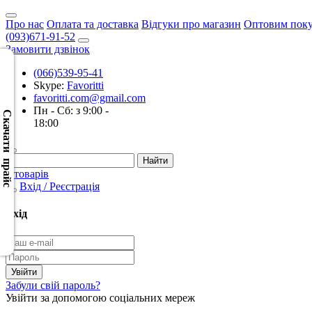
Про нас
Оплата та доставка
Відгуки про магазин
Оптовим пок
(093)671-91-52
Замовити дзвінок
(066)539-95-41
Skype:
Favoritti
Скачать
favoritti.com@gmail.com
XML
Пн - Сб: з 9:00 -
(Розн.)
Скачати прайс
18:00
Скачать
XML
0 товарів
(Опт)
Вхід / Реєстрація
Скачать
Вхід
CSV
(Розн.)
Скачать
Забули свій пароль?
CSV
Увійти за допомогою соціальних мереж
(Опт)