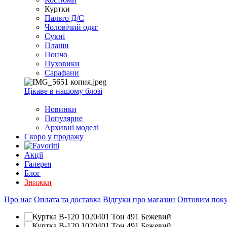
EXCEL
Куртки
2007+
Пальто Д/С
(Опт)
Чоловічий одяг
Сукні
Плащи
Пончо
Пуховики
Сарафани
Цікаве в нашому блозі
Новинки
Популярне
Архивні моделі
Скоро у продажу
Акції
Галерея
Блог
Знижки
Про нас
Оплата та доставка
Відгуки про магазин
Оптовим пок