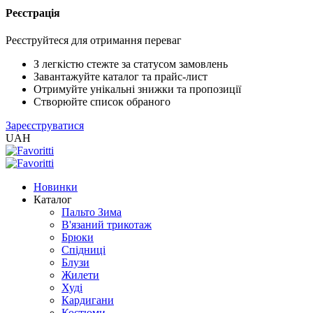
Реєстрація
XLS
/
Реєструйтеся для отримання переваг
EXCEL
2005
З легкістю стежте за статусом замовлень
(Розн.)
Завантажуйте каталог та прайс-лист
Отримуйте унікальні знижки та пропозиції
Створюйте список обраного
XLS
Зареєструватися
/
UAH
EXCEL
2005
(Опт)
Новинки
Каталог
XLSX
Пальто Зима
/
В'язаний трикотаж
EXCEL
Брюки
2007+
Спідниці
(Розн.)
Блузи
Жилети
Худі
XLSX
Кардигани
/
Костюми