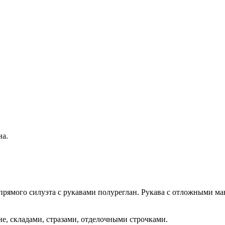
на.
 прямого силуэта с рукавами полуреглан. Рукава с отложными 
не, складами, стразами, отделочными строчками.