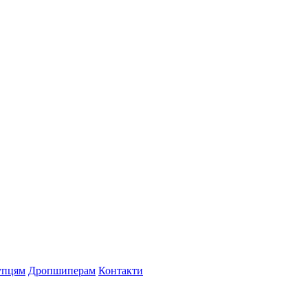
упцям
Дропшиперам
Контакти