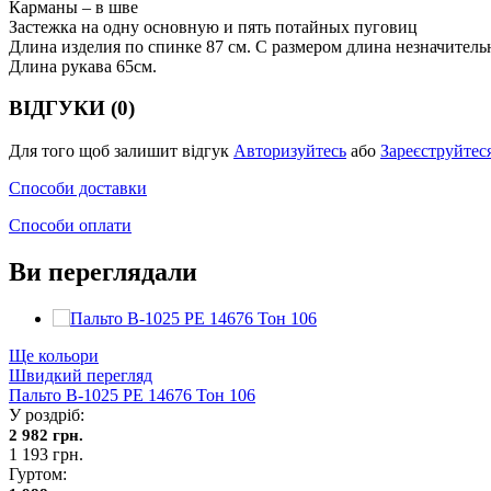
Карманы – в шве
Застежка на одну основную и пять потайных пуговиц
Длина изделия по спинке 87 см. С размером длина незначитель
Длина рукава 65см.
ВІДГУКИ (0)
Для того щоб залишит відгук
Авторизуйтесь
або
Зареєструйтес
Способи доставки
Способи оплати
Ви переглядали
Ще кольори
Швидкий перегляд
Пальто В-1025 PE 14676 Тон 106
У роздріб:
2 982 грн.
1 193 грн.
Гуртом: