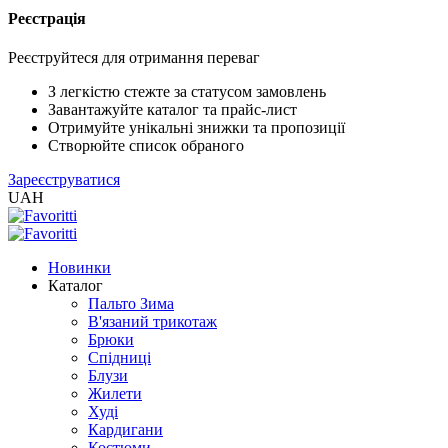
Реєстрація
XLS
/
Реєструйтеся для отримання переваг
EXCEL
2005
З легкістю стежте за статусом замовлень
(Розн.)
Завантажуйте каталог та прайс-лист
Отримуйте унікальні знижки та пропозиції
Створюйте список обраного
XLS
Зареєструватися
/
UAH
EXCEL
2005
(Опт)
Новинки
Каталог
XLSX
Пальто Зима
/
В'язаний трикотаж
EXCEL
Брюки
2007+
Спідниці
(Розн.)
Блузи
Жилети
Худі
XLSX
Кардигани
/
Костюми