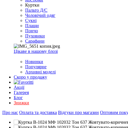
EXCEL
Куртки
2007+
Пальто Д/С
(Опт)
Чоловічий одяг
Сукні
Плащи
Пончо
Пуховики
Сарафани
Цікаве в нашому блозі
Новинки
Популярне
Архивні моделі
Скоро у продажу
Акції
Галерея
Блог
Знижки
Про нас
Оплата та доставка
Відгуки про магазин
Оптовим пок