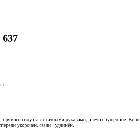
 637
на.
, прямого силуэта с втачными рукавами, плечо спущенное. Воро
переди укорочен, сзади - удлинён.