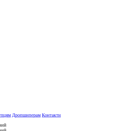
упцям
Дропшиперам
Контакти