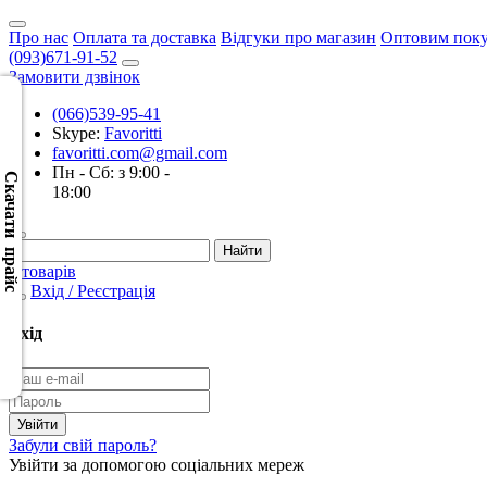
Про нас
Оплата та доставка
Відгуки про магазин
Оптовим пок
(093)671-91-52
Замовити дзвінок
(066)539-95-41
Skype:
Favoritti
Скачать
favoritti.com@gmail.com
XML
Пн - Сб: з 9:00 -
(Розн.)
Скачати прайс
18:00
Скачать
XML
0 товарів
(Опт)
Вхід / Реєстрація
Скачать
Вхід
CSV
(Розн.)
Скачать
Забули свій пароль?
CSV
Увійти за допомогою соціальних мереж
(Опт)