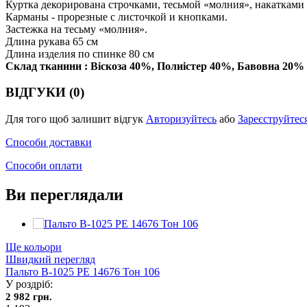
Куртка декорирована строчками, тесьмой «молния», накатками 
Карманы - прорезные с листочкой и кнопками.
Застежка на тесьму «молния».
Длина рукава 65 см
Длина изделия по спинке 80 см
Склад тканини : Віскоза 40%, Полиістер 40%, Бавовна 20%
ВІДГУКИ (0)
Для того щоб залишит відгук
Авторизуйтесь
або
Зареєструйтес
Способи доставки
Способи оплати
Ви переглядали
Ще кольори
Швидкий перегляд
Пальто В-1025 PE 14676 Тон 106
У роздріб:
2 982 грн.