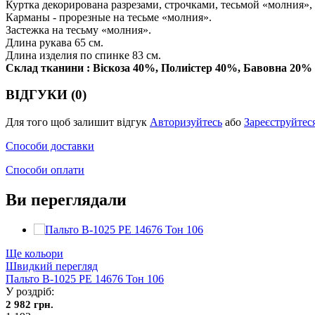
Куртка декорирована разрезами, строчками, тесьмой «молния»
Карманы - прорезные на тесьме «молния».
Застежка на тесьму «молния».
Длина рукава 65 см.
Длина изделия по спинке 83 см.
Склад тканини : Віскоза 40%, Полиістер 40%, Бавовна 20%
ВІДГУКИ (0)
Для того щоб залишит відгук
Авторизуйтесь
або
Зареєструйтес
Способи доставки
Способи оплати
Ви переглядали
Ще кольори
Швидкий перегляд
Пальто В-1025 PE 14676 Тон 106
У роздріб:
2 982 грн.