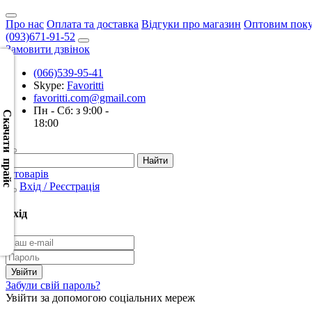
Про нас
Оплата та доставка
Відгуки про магазин
Оптовим пок
(093)671-91-52
Замовити дзвінок
(066)539-95-41
Skype:
Favoritti
Скачать
favoritti.com@gmail.com
XML
Пн - Сб: з 9:00 -
(Розн.)
Скачати прайс
18:00
Скачать
XML
0 товарів
(Опт)
Вхід / Реєстрація
Скачать
Вхід
CSV
(Розн.)
Скачать
Забули свій пароль?
CSV
Увійти за допомогою соціальних мереж
(Опт)