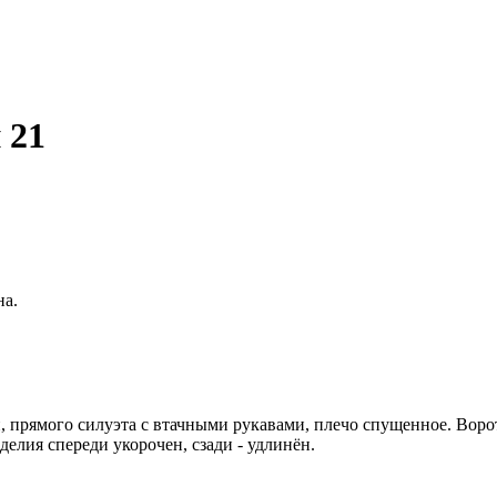
 21
на.
, прямого силуэта с втачными рукавами, плечо спущенное. Воро
елия спереди укорочен, сзади - удлинён.