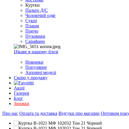
EXCEL
Куртки
2007+
Пальто Д/С
(Опт)
Чоловічий одяг
Сукні
Плащи
Пончо
Пуховики
Сарафани
Цікаве в нашому блозі
Новинки
Популярне
Архивні моделі
Скоро у продажу
Акції
Галерея
Блог
Знижки
Про нас
Оплата та доставка
Відгуки про магазин
Оптовим пок