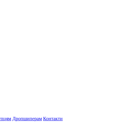
упцям
Дропшиперам
Контакти