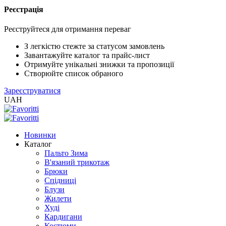
Реєстрація
XLS
/
Реєструйтеся для отримання переваг
EXCEL
2005
З легкістю стежте за статусом замовлень
(Розн.)
Завантажуйте каталог та прайс-лист
Отримуйте унікальні знижки та пропозиції
Створюйте список обраного
XLS
Зареєструватися
/
UAH
EXCEL
2005
(Опт)
Новинки
Каталог
XLSX
Пальто Зима
/
В'язаний трикотаж
EXCEL
Брюки
2007+
Спідниці
(Розн.)
Блузи
Жилети
Худі
XLSX
Кардигани
/
Костюми