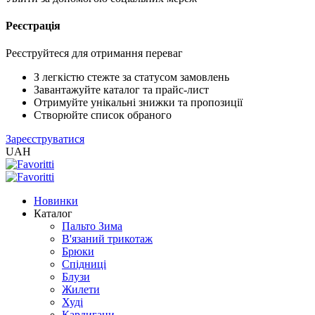
Реєстрація
XLS
/
EXCEL
Реєструйтеся для отримання переваг
2005
(Розн.)
З легкістю стежте за статусом замовлень
Завантажуйте каталог та прайс-лист
Отримуйте унікальні знижки та пропозиції
XLS
Створюйте список обраного
/
Зареєструватися
EXCEL
UAH
2005
(Опт)
Новинки
XLSX
Каталог
/
Пальто Зима
EXCEL
В'язаний трикотаж
2007+
Брюки
(Розн.)
Спідниці
Блузи
Жилети
XLSX
Худі
/
Кардигани