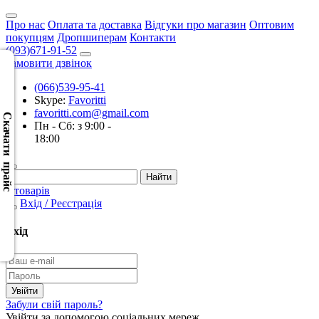
Про нас
Оплата та доставка
Відгуки про магазин
Оптовим
покупцям
Дропшиперам
Контакти
(093)671-91-52
Замовити дзвінок
(066)539-95-41
Скачать
Skype:
Favoritti
XML
favoritti.com@gmail.com
(Розн.)
Скачати прайс
Пн - Сб: з 9:00 -
18:00
Скачать
XML
(Опт)
0 товарів
Вхід / Реєстрація
Скачать
CSV
Вхід
(Розн.)
Скачать
CSV
Забули свій пароль?
(Опт)
Увійти за допомогою соціальних мереж