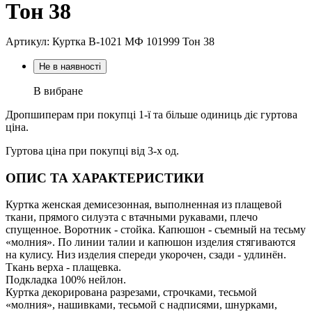
Тон 38
Артикул: Куртка В-1021 МФ 101999 Тон 38
Не в наявності
В вибране
Дропшиперам при покупці 1-ї та більше одиниць діє гуртова
ціна.
Гуртова ціна при покупці від 3-х од.
ОПИС ТА ХАРАКТЕРИСТИКИ
Куртка женская демисезонная, выполненная из плащевой
ткани, прямого силуэта с втачными рукавами, плечо
спущенное. Воротник - стойка. Капюшон - съемный на тесьму
«молния». По линии талии и капюшон изделия стягиваются
на кулису. Низ изделия спереди укорочен, сзади - удлинён.
Ткань верха - плащевка.
Подкладка 100% нейлон.
Куртка декорирована разрезами, строчками, тесьмой
«молния», нашивками, тесьмой с надписями, шнурками,