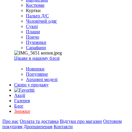
EXCEL
Костюми
2007+
Куртки
(Опт)
Пальто Д/С
Чоловічий одяг
Сукні
Плащи
Пончо
Пуховики
Сарафани
Цікаве в нашому блозі
Новинки
Популярне
Архивні моделі
Скоро у продажу
Акції
Галерея
Блог
Знижки
Про нас
Оплата та доставка
Відгуки про магазин
Оптовим
покупцям
Дропшиперам
Контакти