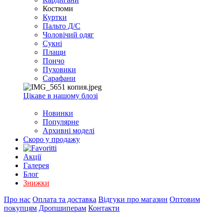
EXCEL
Костюми
2007+
Куртки
(Опт)
Пальто Д/С
Чоловічий одяг
Сукні
Плащи
Пончо
Пуховики
Сарафани
Цікаве в нашому блозі
Новинки
Популярне
Архивні моделі
Скоро у продажу
Акції
Галерея
Блог
Знижки
Про нас
Оплата та доставка
Відгуки про магазин
Оптовим
покупцям
Дропшиперам
Контакти