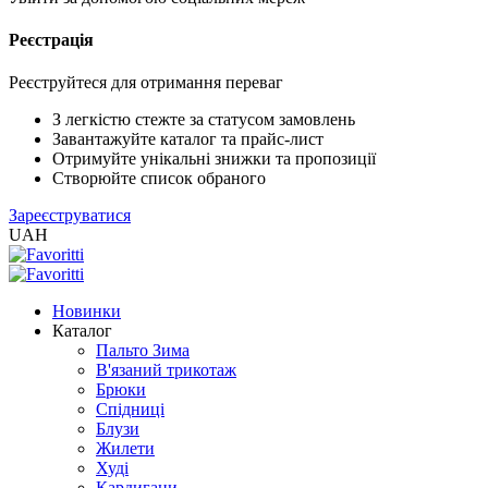
Реєстрація
XLS
/
EXCEL
Реєструйтеся для отримання переваг
2005
(Розн.)
З легкістю стежте за статусом замовлень
Завантажуйте каталог та прайс-лист
Отримуйте унікальні знижки та пропозиції
XLS
Створюйте список обраного
/
Зареєструватися
EXCEL
UAH
2005
(Опт)
Новинки
XLSX
Каталог
/
Пальто Зима
EXCEL
В'язаний трикотаж
2007+
Брюки
(Розн.)
Спідниці
Блузи
Жилети
XLSX
Худі
/
Кардигани