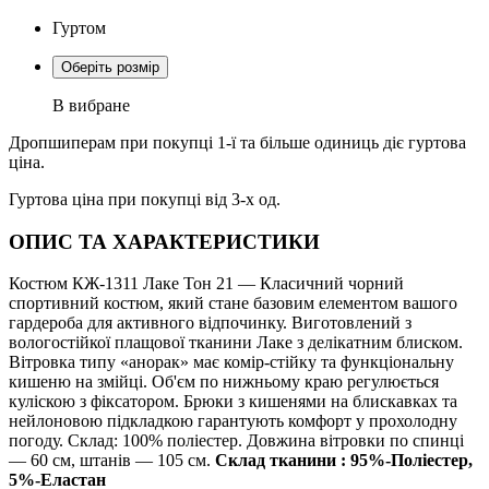
Гуртом
Оберіть розмір
В вибране
Дропшиперам при покупці 1-ї та більше одиниць діє гуртова
ціна.
Гуртова ціна при покупці від 3-х од.
ОПИС ТА ХАРАКТЕРИСТИКИ
Костюм КЖ-1311 Лаке Тон 21 — Класичний чорний
спортивний костюм, який стане базовим елементом вашого
гардероба для активного відпочинку. Виготовлений з
вологостійкої плащової тканини Лаке з делікатним блиском.
Вітровка типу «анорак» має комір-стійку та функціональну
кишеню на змійці. Об'єм по нижньому краю регулюється
куліскою з фіксатором. Брюки з кишенями на блискавках та
нейлоновою підкладкою гарантують комфорт у прохолодну
погоду. Склад: 100% поліестер. Довжина вітровки по спинці
— 60 см, штанів — 105 см.
Склад тканини : 95%-Поліестер,
5%-Еластан