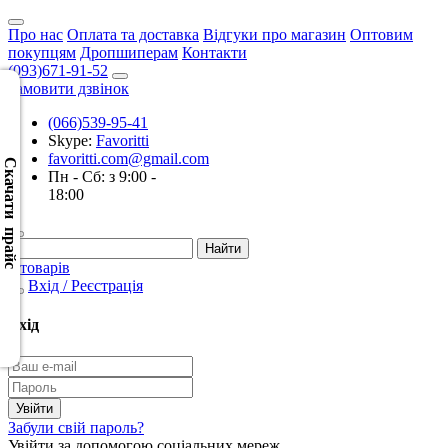
Про нас
Оплата та доставка
Відгуки про магазин
Оптовим
покупцям
Дропшиперам
Контакти
(093)671-91-52
Замовити дзвінок
(066)539-95-41
Скачать
Skype:
Favoritti
XML
favoritti.com@gmail.com
(Розн.)
Скачати прайс
Пн - Сб: з 9:00 -
18:00
Скачать
XML
(Опт)
0 товарів
Вхід / Реєстрація
Скачать
CSV
Вхід
(Розн.)
Скачать
CSV
Забули свій пароль?
(Опт)
Увійти за допомогою соціальних мереж