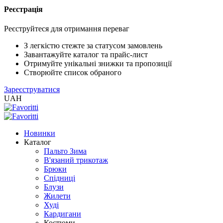
Реєстрація
XLS
/
Реєструйтеся для отримання переваг
EXCEL
2005
З легкістю стежте за статусом замовлень
(Розн.)
Завантажуйте каталог та прайс-лист
Отримуйте унікальні знижки та пропозиції
Створюйте список обраного
XLS
Зареєструватися
/
UAH
EXCEL
2005
(Опт)
Новинки
Каталог
XLSX
Пальто Зима
/
В'язаний трикотаж
EXCEL
Брюки
2007+
Спідниці
(Розн.)
Блузи
Жилети
Худі
XLSX
Кардигани
/
Костюми