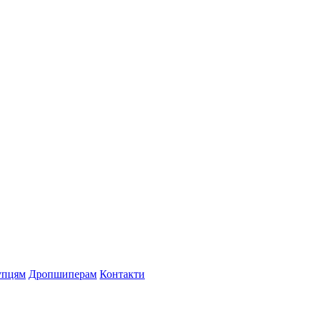
упцям
Дропшиперам
Контакти