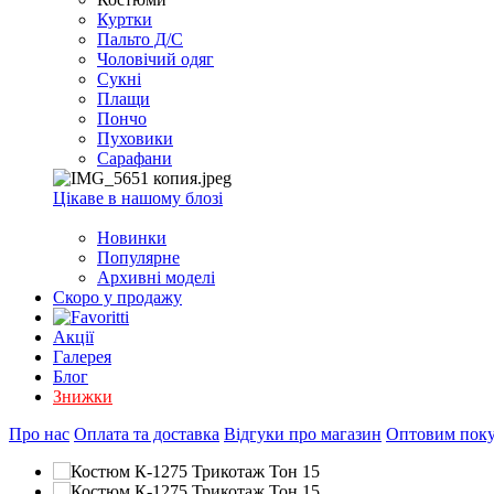
EXCEL
Куртки
2007+
Пальто Д/С
(Опт)
Чоловічий одяг
Сукні
Плащи
Пончо
Пуховики
Сарафани
Цікаве в нашому блозі
Новинки
Популярне
Архивні моделі
Скоро у продажу
Акції
Галерея
Блог
Знижки
Про нас
Оплата та доставка
Відгуки про магазин
Оптовим пок