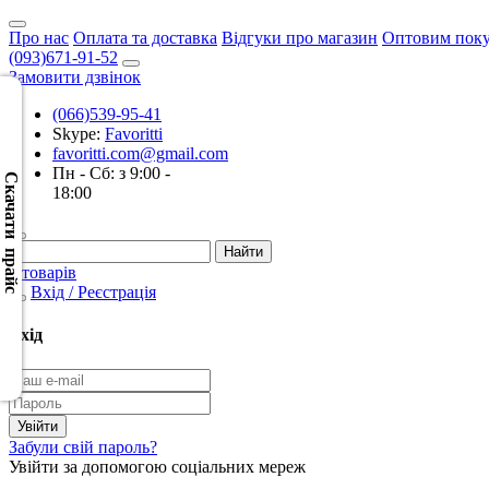
Про нас
Оплата та доставка
Відгуки про магазин
Оптовим пок
(093)671-91-52
Замовити дзвінок
(066)539-95-41
Skype:
Favoritti
Скачать
favoritti.com@gmail.com
XML
Пн - Сб: з 9:00 -
(Розн.)
Скачати прайс
18:00
Скачать
XML
0 товарів
(Опт)
Вхід / Реєстрація
Скачать
Вхід
CSV
(Розн.)
Скачать
Забули свій пароль?
CSV
Увійти за допомогою соціальних мереж
(Опт)