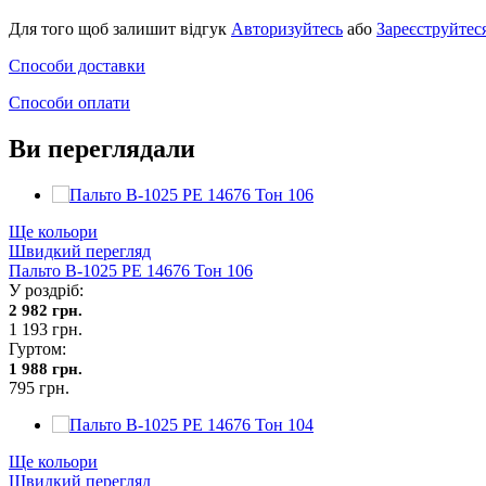
Для того щоб залишит відгук
Авторизуйтесь
або
Зареєструйтес
Способи доставки
Способи оплати
Ви переглядали
Ще кольори
Швидкий перегляд
Пальто В-1025 PE 14676 Тон 106
У роздріб:
2 982 грн.
1 193 грн.
Гуртом:
1 988 грн.
795 грн.
Ще кольори
Швидкий перегляд