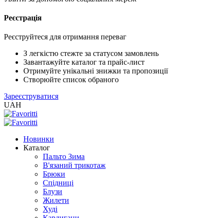
Реєстрація
XLS
/
EXCEL
Реєструйтеся для отримання переваг
2005
(Розн.)
З легкістю стежте за статусом замовлень
Завантажуйте каталог та прайс-лист
Отримуйте унікальні знижки та пропозиції
XLS
Створюйте список обраного
/
Зареєструватися
EXCEL
UAH
2005
(Опт)
Новинки
XLSX
Каталог
/
Пальто Зима
EXCEL
В'язаний трикотаж
2007+
Брюки
(Розн.)
Спідниці
Блузи
Жилети
XLSX
Худі
/
Кардигани