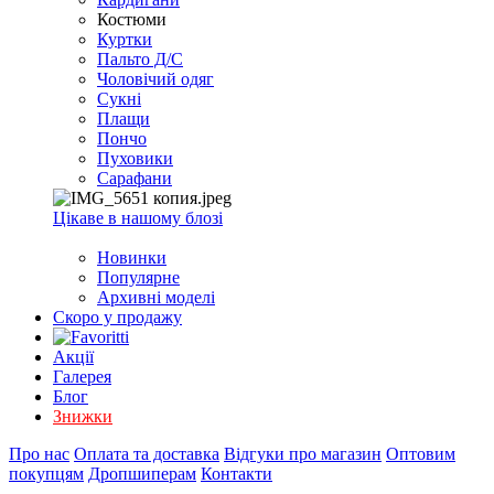
EXCEL
Костюми
2007+
Куртки
(Опт)
Пальто Д/С
Чоловічий одяг
Сукні
Плащи
Пончо
Пуховики
Сарафани
Цікаве в нашому блозі
Новинки
Популярне
Архивні моделі
Скоро у продажу
Акції
Галерея
Блог
Знижки
Про нас
Оплата та доставка
Відгуки про магазин
Оптовим
покупцям
Дропшиперам
Контакти