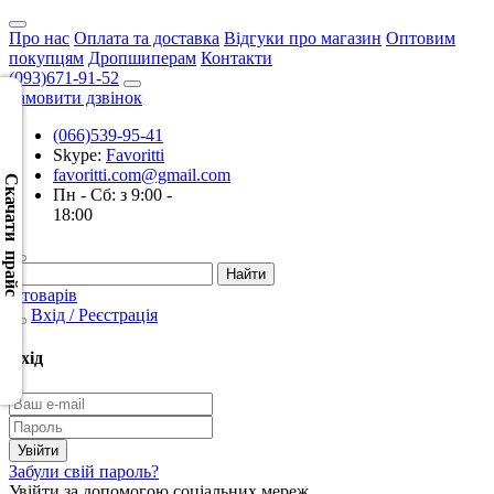
Про нас
Оплата та доставка
Відгуки про магазин
Оптовим
покупцям
Дропшиперам
Контакти
(093)671-91-52
Замовити дзвінок
(066)539-95-41
Скачать
Skype:
Favoritti
XML
favoritti.com@gmail.com
(Розн.)
Скачати прайс
Пн - Сб: з 9:00 -
18:00
Скачать
XML
(Опт)
0 товарів
Вхід / Реєстрація
Скачать
CSV
Вхід
(Розн.)
Скачать
CSV
Забули свій пароль?
(Опт)
Увійти за допомогою соціальних мереж