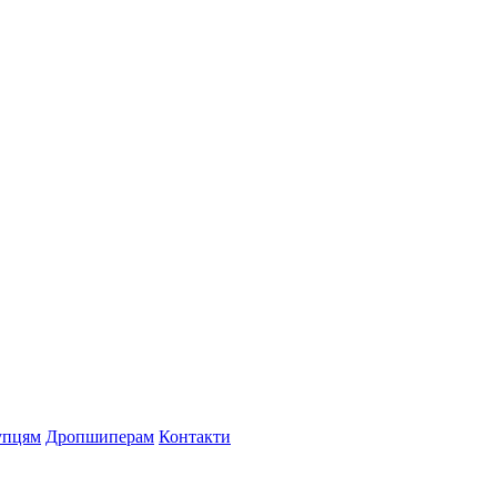
упцям
Дропшиперам
Контакти