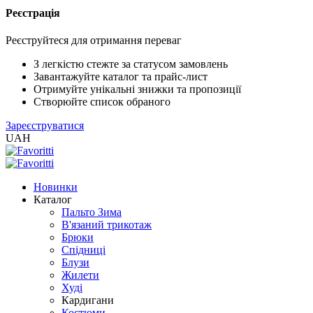
Реєстрація
XLS
/
Реєструйтеся для отримання переваг
EXCEL
2005
З легкістю стежте за статусом замовлень
(Розн.)
Завантажуйте каталог та прайс-лист
Отримуйте унікальні знижки та пропозиції
Створюйте список обраного
XLS
Зареєструватися
/
UAH
EXCEL
2005
(Опт)
Новинки
Каталог
XLSX
Пальто Зима
/
В'язаний трикотаж
EXCEL
Брюки
2007+
Спідниці
(Розн.)
Блузи
Жилети
Худі
XLSX
Кардигани
/
Костюми