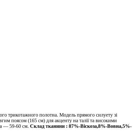
ого трикотажного полотна. Модель прямого силуету зі
им поясом (165 см) для акценту на талії та високими
ва — 59-60 см.
Склад тканини : 87%-Віскоза,8%-Вовна,5%-