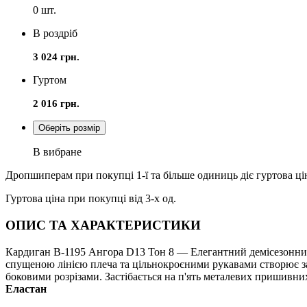
0
шт.
В роздріб
3 024 грн.
Гуртом
2 016 грн.
Оберіть розмір
В вибране
Дропшиперам при покупці 1-ї та більше одиниць діє гуртова ці
Гуртова ціна при покупці від 3-х од.
ОПИС ТА ХАРАКТЕРИСТИКИ
Кардиган В-1195 Ангора D13 Тон 8 — Елегантний демісезонний 
спущеною лінією плеча та цільнокроєними рукавами створює за
боковими розрізами. Застібається на п'ять металевих пришивн
Еластан