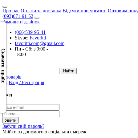
Про нас
Оплата та доставка
Відгуки про магазин
Оптовим пок
(093)671-91-52
Замовити дзвінок
(066)539-95-41
Skype:
Favoritti
Скачать
favoritti.com@gmail.com
XML
Пн - Сб: з 9:00 -
(Розн.)
Скачати прайс
18:00
Скачать
XML
0 товарів
(Опт)
Вхід / Реєстрація
Скачать
Вхід
CSV
(Розн.)
Скачать
Забули свій пароль?
CSV
Увійти за допомогою соціальних мереж
(Опт)