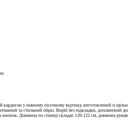
на.
кардиган у ніжному пісочному відтінку, виготовлений із щільн
тишний та стильний образ. Виріб без підкладки, доповнений довг
их кнопок. Довжина по спинці складає 120-122 см, довжина рука