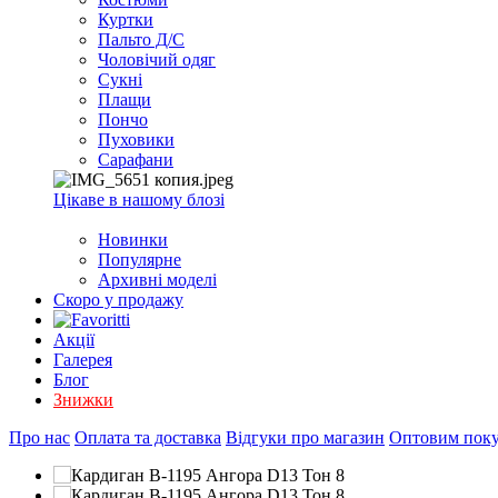
EXCEL
Куртки
2007+
Пальто Д/С
(Опт)
Чоловічий одяг
Сукні
Плащи
Пончо
Пуховики
Сарафани
Цікаве в нашому блозі
Новинки
Популярне
Архивні моделі
Скоро у продажу
Акції
Галерея
Блог
Знижки
Про нас
Оплата та доставка
Відгуки про магазин
Оптовим пок