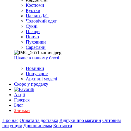
EXCEL
Костюми
2007+
Куртки
(Опт)
Пальто Д/С
Чоловічий одяг
Сукні
Плащи
Пончо
Пуховики
Сарафани
Цікаве в нашому блозі
Новинки
Популярне
Архивні моделі
Скоро у продажу
Акції
Галерея
Блог
Знижки
Про нас
Оплата та доставка
Відгуки про магазин
Оптовим
покупцям
Дропшиперам
Контакти