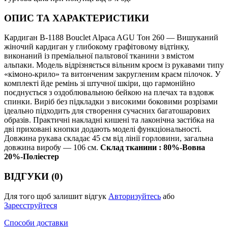
ОПИС ТА ХАРАКТЕРИСТИКИ
Кардиган В-1188 Bouclet Alpaca AGU Тон 260 — Вишуканий
жіночий кардиган у глибокому графітовому відтінку,
виконаний із преміальної пальтової тканини з вмістом
альпаки. Модель відрізняється вільним кроєм із рукавами типу
«кімоно-крило» та витонченим закругленим краєм пілочок. У
комплекті йде ремінь зі штучної шкіри, що гармонійно
поєднується з оздоблювальною бейкою на плечах та вздовж
спинки. Виріб без підкладки з високими боковими розрізами
ідеально підходить для створення сучасних багатошарових
образів. Практичні накладні кишені та лаконічна застібка на
дві приховані кнопки додають моделі функціональності.
Довжина рукава складає 45 см від лінії горловини, загальна
довжина виробу — 106 см.
Склад тканини : 80%-Вовна
20%-Поліестер
ВІДГУКИ (0)
Для того щоб залишит відгук
Авторизуйтесь
або
Зареєструйтеся
Способи доставки