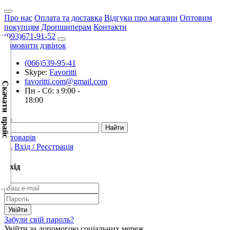
Про нас
Оплата та доставка
Відгуки про магазин
Оптовим
покупцям
Дропшиперам
Контакти
(093)671-91-52
Замовити дзвінок
(066)539-95-41
Скачать
Skype:
Favoritti
XML
favoritti.com@gmail.com
(Розн.)
Скачати прайс
Пн - Сб: з 9:00 -
18:00
Скачать
XML
(Опт)
0 товарів
Вхід / Реєстрація
Скачать
CSV
Вхід
(Розн.)
Скачать
CSV
Забули свій пароль?
(Опт)
Увійти за допомогою соціальних мереж