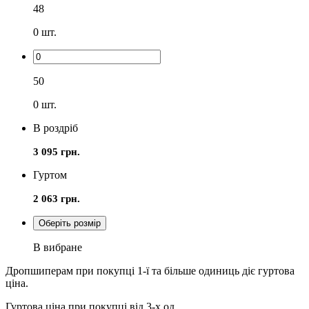
48
0
шт.
50
0
шт.
В роздріб
3 095 грн.
Гуртом
2 063 грн.
Оберіть розмір
В вибране
Дропшиперам при покупці 1-ї та більше одиниць діє гуртова
ціна.
Гуртова ціна при покупці від 3-х од.