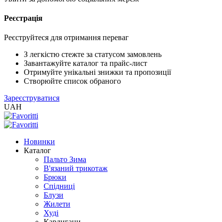
Реєстрація
XLS
/
EXCEL
Реєструйтеся для отримання переваг
2005
(Розн.)
З легкістю стежте за статусом замовлень
Завантажуйте каталог та прайс-лист
Отримуйте унікальні знижки та пропозиції
XLS
Створюйте список обраного
/
Зареєструватися
EXCEL
UAH
2005
(Опт)
Новинки
XLSX
Каталог
/
Пальто Зима
EXCEL
В'язаний трикотаж
2007+
Брюки
(Розн.)
Спідниці
Блузи
Жилети
XLSX
Худі
/
Кардигани