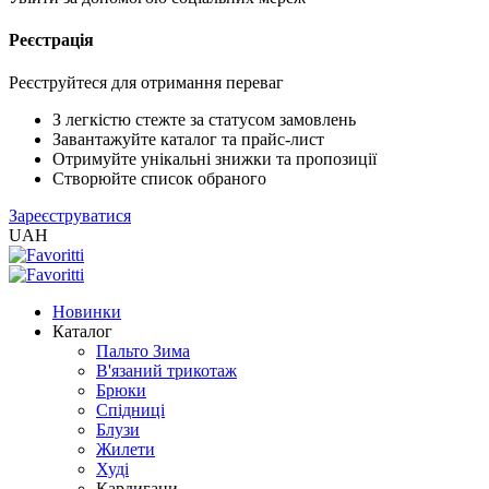
Реєстрація
XLS
/
EXCEL
Реєструйтеся для отримання переваг
2005
(Розн.)
З легкістю стежте за статусом замовлень
Завантажуйте каталог та прайс-лист
Отримуйте унікальні знижки та пропозиції
XLS
Створюйте список обраного
/
Зареєструватися
EXCEL
UAH
2005
(Опт)
Новинки
XLSX
Каталог
/
Пальто Зима
EXCEL
В'язаний трикотаж
2007+
Брюки
(Розн.)
Спідниці
Блузи
Жилети
XLSX
Худі
/
Кардигани