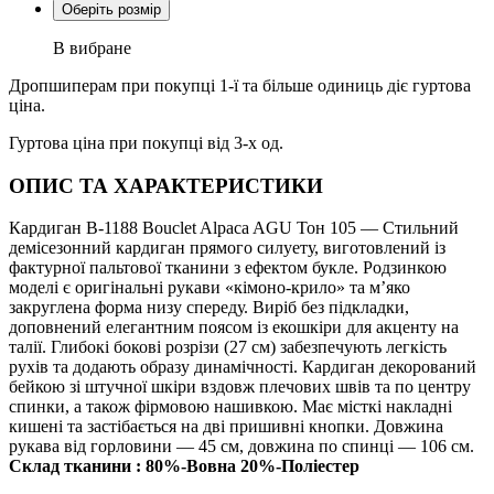
Оберіть розмір
В вибране
Дропшиперам при покупці 1-ї та більше одиниць діє гуртова
ціна.
Гуртова ціна при покупці від 3-х од.
ОПИС ТА ХАРАКТЕРИСТИКИ
Кардиган В-1188 Bouclet Alpaca AGU Тон 105 — Стильний
демісезонний кардиган прямого силуету, виготовлений із
фактурної пальтової тканини з ефектом букле. Родзинкою
моделі є оригінальні рукави «кімоно-крило» та м’яко
закруглена форма низу спереду. Виріб без підкладки,
доповнений елегантним поясом із екошкіри для акценту на
талії. Глибокі бокові розрізи (27 см) забезпечують легкість
рухів та додають образу динамічності. Кардиган декорований
бейкою зі штучної шкіри вздовж плечових швів та по центру
спинки, а також фірмовою нашивкою. Має місткі накладні
кишені та застібається на дві пришивні кнопки. Довжина
рукава від горловини — 45 см, довжина по спинці — 106 см.
Склад тканини : 80%-Вовна 20%-Поліестер