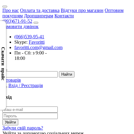
Про нас
Оплата та доставка
Відгуки про магазин
Оптовим
покупцям
Дропшиперам
Контакти
(093)671-91-52
Замовити дзвінок
(066)539-95-41
Скачать
Skype:
Favoritti
XML
favoritti.com@gmail.com
(Розн.)
Скачати прайс
Пн - Сб: з 9:00 -
18:00
Скачать
XML
(Опт)
0 товарів
Вхід / Реєстрація
Скачать
CSV
Вхід
(Розн.)
Скачать
CSV
Забули свій пароль?
(Опт)
Увійти за допомогою соціальних мереж