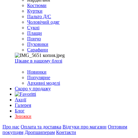
EXCEL
Костюми
2007+
Куртки
(Опт)
Пальто Д/С
Чоловічий одяг
Сукні
Плащи
Пончо
Пуховики
Сарафани
Цікаве в нашому блозі
Новинки
Популярне
Архивні моделі
Скоро у продажу
Акції
Галерея
Блог
Знижки
Про нас
Оплата та доставка
Відгуки про магазин
Оптовим
покупцям
Дропшиперам
Контакти