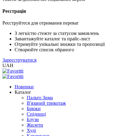
Реєстрація
XLS
/
EXCEL
Реєструйтеся для отримання переваг
2005
(Розн.)
З легкістю стежте за статусом замовлень
Завантажуйте каталог та прайс-лист
Отримуйте унікальні знижки та пропозиції
XLS
Створюйте список обраного
/
Зареєструватися
EXCEL
UAH
2005
(Опт)
Новинки
XLSX
Каталог
/
Пальто Зима
EXCEL
В'язаний трикотаж
2007+
Брюки
(Розн.)
Спідниці
Блузи
Жилети
XLSX
Худі
/
Кардигани