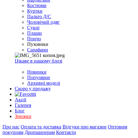
EXCEL
Костюми
2007+
Куртки
(Опт)
Пальто Д/С
Чоловічий одяг
Сукні
Плащи
Пончо
Пуховики
Сарафани
Цікаве в нашому блозі
Новинки
Популярне
Архивні моделі
Скоро у продажу
Акції
Галерея
Блог
Знижки
Про нас
Оплата та доставка
Відгуки про магазин
Оптовим
покупцям
Дропшиперам
Контакти