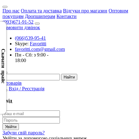
Про нас
Оплата та доставка
Відгуки про магазин
Оптовим
покупцям
Дропшиперам
Контакти
(093)671-91-52
Замовити дзвінок
(066)539-95-41
Скачать
Skype:
Favoritti
XML
favoritti.com@gmail.com
(Розн.)
Скачати прайс
Пн - Сб: з 9:00 -
18:00
Скачать
XML
(Опт)
0 товарів
Вхід / Реєстрація
Скачать
CSV
Вхід
(Розн.)
Скачать
CSV
Забули свій пароль?
(Опт)
Увійти за допомогою соціальних мереж