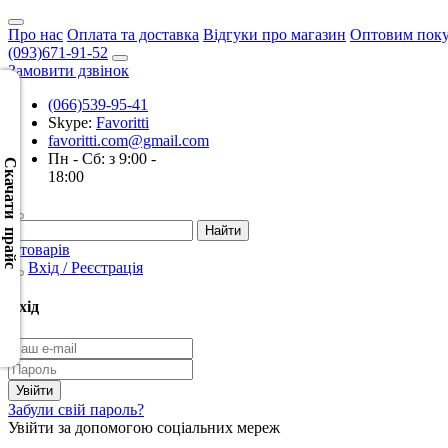
Про нас
Оплата та доставка
Відгуки про магазин
Оптовим пок
(093)671-91-52
Замовити дзвінок
(066)539-95-41
Skype:
Favoritti
Скачать
favoritti.com@gmail.com
XML
Пн - Сб: з 9:00 -
(Розн.)
Скачати прайс
18:00
Скачать
XML
0 товарів
(Опт)
Вхід / Реєстрація
Скачать
Вхід
CSV
(Розн.)
Скачать
Забули свій пароль?
CSV
Увійти за допомогою соціальних мереж
(Опт)