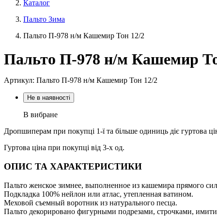
Каталог
Пальто Зима
Пальто П-978 н/м Кашемир Тон 12/2
Пальто П-978 н/м Кашемир То
Артикул: Пальто П-978 н/м Кашемир Тон 12/2
Не в наявності
В вибране
Дропшиперам при покупці 1-ї та більше одиниць діє гуртова ці
Гуртова ціна при покупці від 3-х од.
ОПИС ТА ХАРАКТЕРИСТИКИ
Пальто женское зимнее, выполненное из кашемира прямого си
Подкладка 100% нейлон или атлас, утепленная ватином.
Меховой съемный воротник из натурального песца.
Пальто декорировано фигурными подрезами, строчками, имит