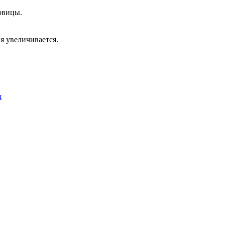
овицы.
я увеличивается.
я