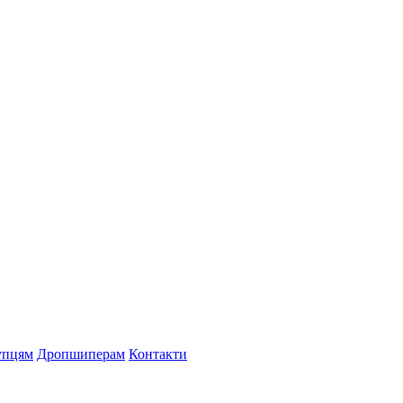
упцям
Дропшиперам
Контакти