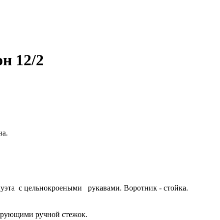
н 12/2
на.
луэта с цельнокроеными рукавами. Воротник - стойка.
ирующими ручной стежок.