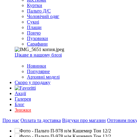
EXCEL
Куртки
2007+
Пальто Д/С
(Опт)
Чоловічий одяг
Сукні
Плащи
Пончо
Пуховики
Сарафани
Цікаве в нашому блозі
Новинки
Популярне
Архивні моделі
Скоро у продажу
Акції
Галерея
Блог
Знижки
Про нас
Оплата та доставка
Відгуки про магазин
Оптовим пок