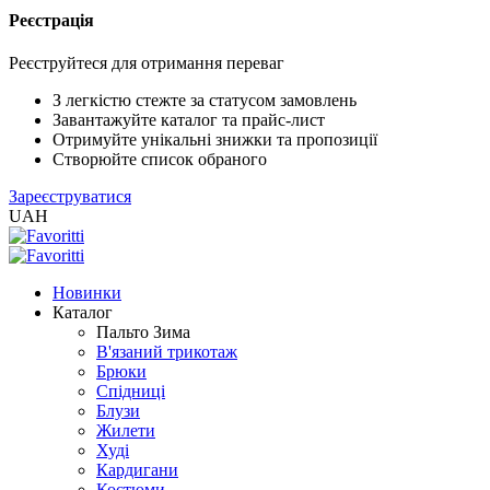
Реєстрація
XLS
/
Реєструйтеся для отримання переваг
EXCEL
2005
З легкістю стежте за статусом замовлень
(Розн.)
Завантажуйте каталог та прайс-лист
Отримуйте унікальні знижки та пропозиції
Створюйте список обраного
XLS
Зареєструватися
/
UAH
EXCEL
2005
(Опт)
Новинки
Каталог
XLSX
Пальто Зима
/
В'язаний трикотаж
EXCEL
Брюки
2007+
Спідниці
(Розн.)
Блузи
Жилети
Худі
XLSX
Кардигани
/
Костюми