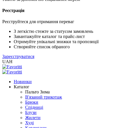
Реєстрація
XLS
/
EXCEL
Реєструйтеся для отримання переваг
2005
(Розн.)
З легкістю стежте за статусом замовлень
Завантажуйте каталог та прайс-лист
Отримуйте унікальні знижки та пропозиції
XLS
Створюйте список обраного
/
Зареєструватися
EXCEL
UAH
2005
(Опт)
Новинки
XLSX
Каталог
/
Пальто Зима
EXCEL
В'язаний трикотаж
2007+
Брюки
(Розн.)
Спідниці
Блузи
Жилети
XLSX
Худі
/
Кардигани