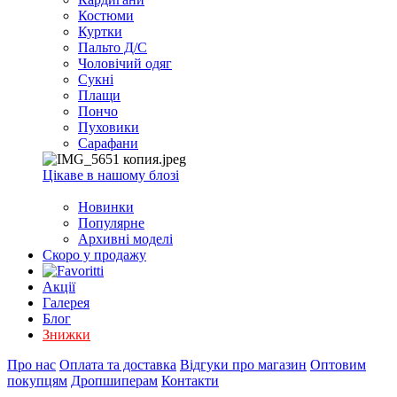
EXCEL
Костюми
2007+
Куртки
(Опт)
Пальто Д/С
Чоловічий одяг
Сукні
Плащи
Пончо
Пуховики
Сарафани
Цікаве в нашому блозі
Новинки
Популярне
Архивні моделі
Скоро у продажу
Акції
Галерея
Блог
Знижки
Про нас
Оплата та доставка
Відгуки про магазин
Оптовим
покупцям
Дропшиперам
Контакти