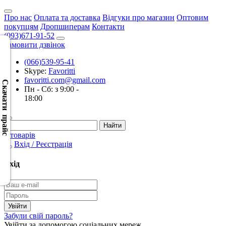
Про нас
Оплата та доставка
Відгуки про магазин
Оптовим
покупцям
Дропшиперам
Контакти
(093)671-91-52
Замовити дзвінок
(066)539-95-41
Скачать
Skype:
Favoritti
XML
favoritti.com@gmail.com
(Розн.)
Скачати прайс
Пн - Сб: з 9:00 -
18:00
Скачать
XML
(Опт)
0 товарів
Вхід / Реєстрація
Скачать
CSV
Вхід
(Розн.)
Скачать
CSV
Забули свій пароль?
(Опт)
Увійти за допомогою соціальних мереж