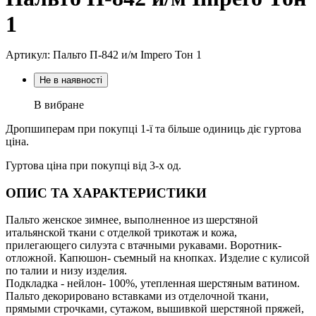
1
Артикул: Пальто П-842 и/м Impero Тон 1
Не в наявності
В вибране
Дропшиперам при покупці 1-ї та більше одиниць діє гуртова
ціна.
Гуртова ціна при покупці від 3-х од.
ОПИС ТА ХАРАКТЕРИСТИКИ
Пальто женское зимнее, выполненное из шерстяной
итальянской ткани с отделкой трикотаж и кожа,
прилегающего силуэта с втачными рукавами. Воротник-
отложной. Капюшон- съемный на кнопках. Изделие с кулисой
по талии и низу изделия.
Подкладка - нейлон- 100%, утепленная шерстяным ватином.
Пальто декорировано вставками из отделочной ткани,
прямыми строчками, сутажом, вышивкой шерстяной пряжей,