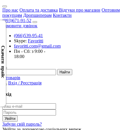
Про нас
Оплата та доставка
Відгуки про магазин
Оптовим
покупцям
Дропшиперам
Контакти
(093)671-91-52
Замовити дзвінок
(066)539-95-41
Скачать
Skype:
Favoritti
XML
favoritti.com@gmail.com
(Розн.)
Скачати прайс
Пн - Сб: з 9:00 -
18:00
Скачать
XML
(Опт)
0 товарів
Вхід / Реєстрація
Скачать
CSV
Вхід
(Розн.)
Скачать
CSV
Забули свій пароль?
(Опт)
Увійти за допомогою соціальних мереж