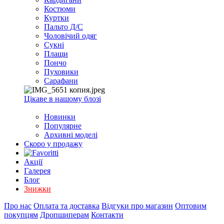
EXCEL
Костюми
2007+
Куртки
(Опт)
Пальто Д/С
Чоловічий одяг
Сукні
Плащи
Пончо
Пуховики
Сарафани
Цікаве в нашому блозі
Новинки
Популярне
Архивні моделі
Скоро у продажу
Акції
Галерея
Блог
Знижки
Про нас
Оплата та доставка
Відгуки про магазин
Оптовим
покупцям
Дропшиперам
Контакти