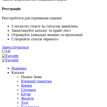
Реєстрація
XLS
/
EXCEL
Реєструйтеся для отримання переваг
2005
(Розн.)
З легкістю стежте за статусом замовлень
Завантажуйте каталог та прайс-лист
Отримуйте унікальні знижки та пропозиції
XLS
Створюйте список обраного
/
Зареєструватися
EXCEL
UAH
2005
(Опт)
Новинки
XLSX
Каталог
/
Пальто Зима
EXCEL
В'язаний трикотаж
2007+
Брюки
(Розн.)
Спідниці
Блузи
Жилети
XLSX
Худі
/
Кардигани