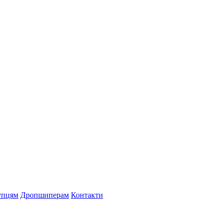
упцям
Дропшиперам
Контакти