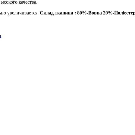
ысокого качества.
ьно увеличивается.
Склад тканини : 80%-Вовна 20%-Поліесте
я