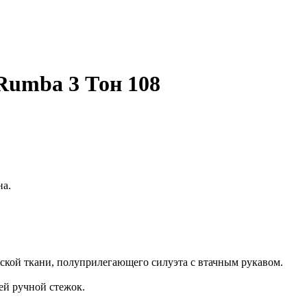
 Rumba 3 Тон 108
на.
ской ткани, полуприлегающего силуэта с втачным рукавом.
й ручной стежок.