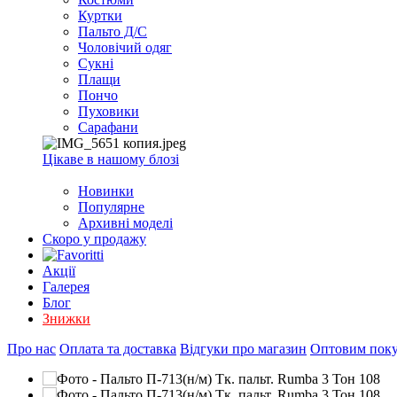
EXCEL
Куртки
2007+
Пальто Д/С
(Опт)
Чоловічий одяг
Сукні
Плащи
Пончо
Пуховики
Сарафани
Цікаве в нашому блозі
Новинки
Популярне
Архивні моделі
Скоро у продажу
Акції
Галерея
Блог
Знижки
Про нас
Оплата та доставка
Відгуки про магазин
Оптовим пок