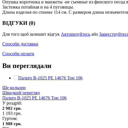
Опушка воротника и манжеты -не съемные из финского песца в
Застежка потайная и на 4 пуговицы.
Длина изделия по спинке 114 см. С размером длина незначител
ВІДГУКИ (0)
Для того щоб залишит відгук
Авторизуйтесь
або
Зареєструйтес
Способи доставки
Способи оплати
Ви переглядали
Ще кольори
Швидкий перегляд
Пальто В-1025 PE 14676 Тон 106
У роздріб:
2 982 грн.
1 193 грн.
Гуртом:
1 988 грн.