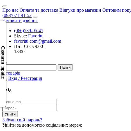
Про нас
Оплата та доставка
Відгуки про магазин
Оптовим пок
(093)671-91-52
Замовити дзвінок
(066)539-95-41
Skype:
Favoritti
Скачать
favoritti.com@gmail.com
XML
Пн - Сб: з 9:00 -
(Розн.)
Скачати прайс
18:00
Скачать
XML
0 товарів
(Опт)
Вхід / Реєстрація
Скачать
Вхід
CSV
(Розн.)
Скачать
Забули свій пароль?
CSV
Увійти за допомогою соціальних мереж
(Опт)