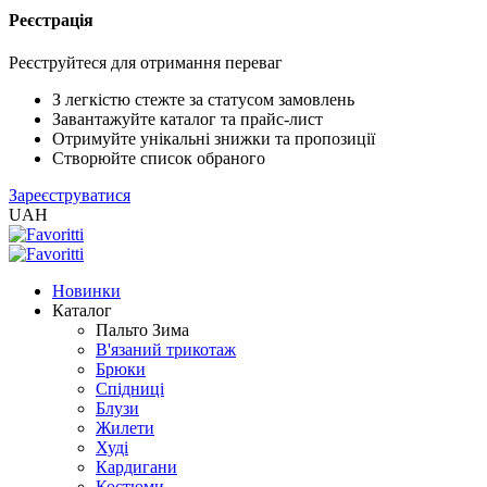
Реєстрація
XLS
/
Реєструйтеся для отримання переваг
EXCEL
2005
З легкістю стежте за статусом замовлень
(Розн.)
Завантажуйте каталог та прайс-лист
Отримуйте унікальні знижки та пропозиції
Створюйте список обраного
XLS
Зареєструватися
/
UAH
EXCEL
2005
(Опт)
Новинки
Каталог
XLSX
Пальто Зима
/
В'язаний трикотаж
EXCEL
Брюки
2007+
Спідниці
(Розн.)
Блузи
Жилети
Худі
XLSX
Кардигани
/
Костюми