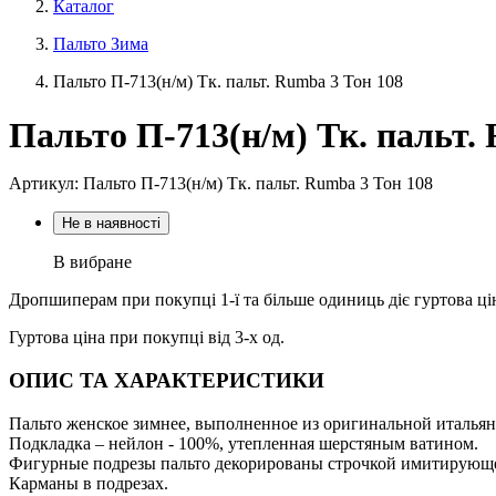
Каталог
Пальто Зима
Пальто П-713(н/м) Тк. пальт. Rumba 3 Тон 108
Пальто П-713(н/м) Тк. пальт.
Артикул: Пальто П-713(н/м) Тк. пальт. Rumba 3 Тон 108
Не в наявності
В вибране
Дропшиперам при покупці 1-ї та більше одиниць діє гуртова ці
Гуртова ціна при покупці від 3-х од.
ОПИС ТА ХАРАКТЕРИСТИКИ
Пальто женское зимнее, выполненное из оригинальной итальян
Подкладка – нейлон - 100%, утепленная шерстяным ватином.
Фигурные подрезы пальто декорированы строчкой имитирующе
Карманы в подрезах.