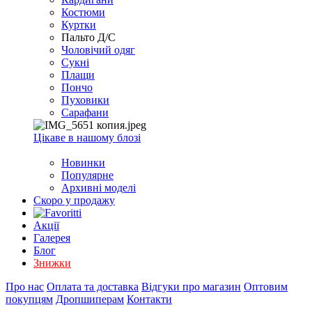
EXCEL
Костюми
2007+
Куртки
(Опт)
Пальто Д/С
Чоловічий одяг
Сукні
Плащи
Пончо
Пуховики
Сарафани
Цікаве в нашому блозі
Новинки
Популярне
Архивні моделі
Скоро у продажу
Акції
Галерея
Блог
Знижки
Про нас
Оплата та доставка
Відгуки про магазин
Оптовим
покупцям
Дропшиперам
Контакти