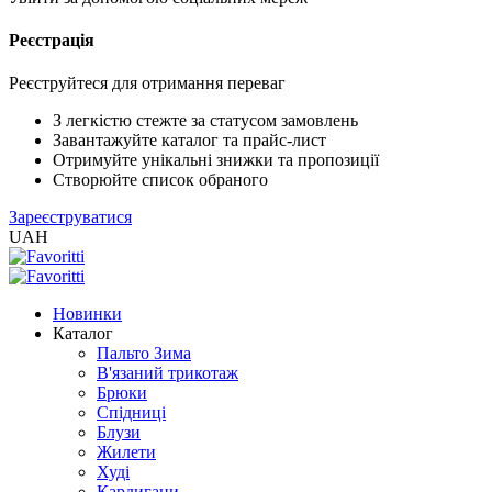
Реєстрація
XLS
/
EXCEL
Реєструйтеся для отримання переваг
2005
(Розн.)
З легкістю стежте за статусом замовлень
Завантажуйте каталог та прайс-лист
Отримуйте унікальні знижки та пропозиції
XLS
Створюйте список обраного
/
Зареєструватися
EXCEL
UAH
2005
(Опт)
Новинки
XLSX
Каталог
/
Пальто Зима
EXCEL
В'язаний трикотаж
2007+
Брюки
(Розн.)
Спідниці
Блузи
Жилети
XLSX
Худі
/
Кардигани