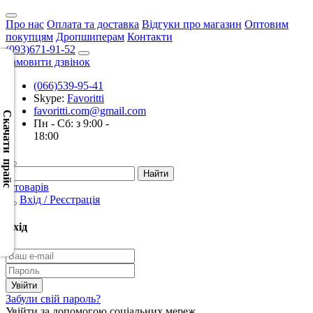
Про нас
Оплата та доставка
Відгуки про магазин
Оптовим
покупцям
Дропшиперам
Контакти
(093)671-91-52
Замовити дзвінок
(066)539-95-41
Скачать
Skype:
Favoritti
XML
favoritti.com@gmail.com
(Розн.)
Скачати прайс
Пн - Сб: з 9:00 -
18:00
Скачать
XML
(Опт)
0 товарів
Вхід / Реєстрація
Скачать
CSV
Вхід
(Розн.)
Скачать
CSV
Забули свій пароль?
(Опт)
Увійти за допомогою соціальних мереж