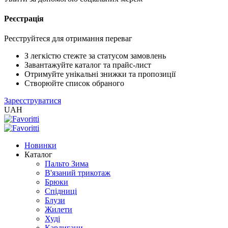
Реєстрація
XLS
/
EXCEL
Реєструйтеся для отримання переваг
2005
(Розн.)
З легкістю стежте за статусом замовлень
Завантажуйте каталог та прайс-лист
Отримуйте унікальні знижки та пропозиції
XLS
Створюйте список обраного
/
Зареєструватися
EXCEL
UAH
2005
(Опт)
Новинки
XLSX
Каталог
/
Пальто Зима
EXCEL
В'язаний трикотаж
2007+
Брюки
(Розн.)
Спідниці
Блузи
Жилети
XLSX
Худі
/
Кардигани