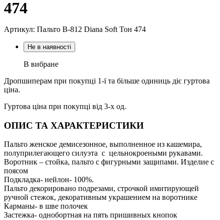
474
Артикул: Пальто В-812 Diana Soft Тон 474
Не в наявності
В вибране
Дропшиперам при покупці 1-ї та більше одиниць діє гуртова
ціна.
Гуртова ціна при покупці від 3-х од.
ОПИС ТА ХАРАКТЕРИСТИКИ
Пальто женское демисезонное, выполненное из кашемира,
полуприлегающего силуэта с цельнокроеными рукавами.
Воротник – стойка, пальто с фигурными защипами. Изделие с
поясом
Подкладка- нейлон- 100%.
Пальто декорировано подрезами, строчкой имитирующей
ручной стежок, декоративным украшением на воротнике
Карманы- в шве полочек
Застежка- однобортная на пять пришивных кнопок