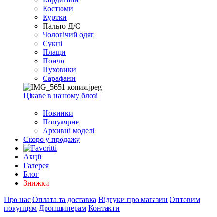
EXCEL
Костюми
2007+
Куртки
(Опт)
Пальто Д/С
Чоловічий одяг
Сукні
Плащи
Пончо
Пуховики
Сарафани
Цікаве в нашому блозі
Новинки
Популярне
Архивні моделі
Скоро у продажу
Акції
Галерея
Блог
Знижки
Про нас
Оплата та доставка
Відгуки про магазин
Оптовим
покупцям
Дропшиперам
Контакти