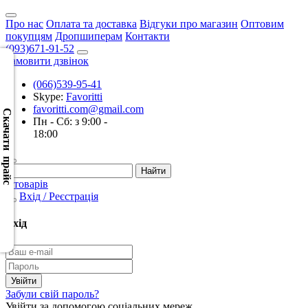
Про нас
Оплата та доставка
Відгуки про магазин
Оптовим
покупцям
Дропшиперам
Контакти
(093)671-91-52
Замовити дзвінок
(066)539-95-41
Скачать
Skype:
Favoritti
XML
favoritti.com@gmail.com
(Розн.)
Скачати прайс
Пн - Сб: з 9:00 -
18:00
Скачать
XML
(Опт)
0 товарів
Вхід / Реєстрація
Скачать
CSV
Вхід
(Розн.)
Скачать
CSV
Забули свій пароль?
(Опт)
Увійти за допомогою соціальних мереж