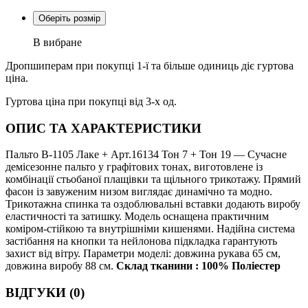
Оберіть розмір
В вибране
Дропшиперам при покупці 1-ї та більше одиниць діє гуртова
ціна.
Гуртова ціна при покупці від 3-х од.
ОПИС ТА ХАРАКТЕРИСТИКИ
Пальто В-1105 Лаке + Арт.16134 Тон 7 + Тон 19 — Сучасне
демісезонне пальто у графітових тонах, виготовлене із
комбінації стьобаної плащівки та щільного трикотажу. Прямий
фасон із завуженим низом виглядає динамічно та модно.
Трикотажна спинка та оздоблювальні вставки додають виробу
еластичності та затишку. Модель оснащена практичним
коміром-стійкою та внутрішніми кишенями. Надійна система
застібання на кнопки та нейлонова підкладка гарантують
захист від вітру. Параметри моделі: довжина рукава 65 см,
довжина виробу 88 см.
Склад тканини : 100% Поліестер
ВІДГУКИ (0)