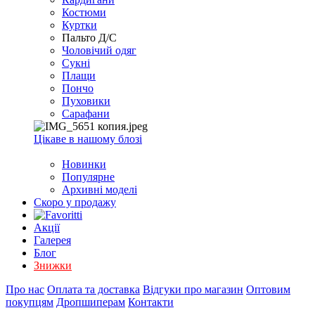
EXCEL
Костюми
2007+
Куртки
(Опт)
Пальто Д/С
Чоловічий одяг
Сукні
Плащи
Пончо
Пуховики
Сарафани
Цікаве в нашому блозі
Новинки
Популярне
Архивні моделі
Скоро у продажу
Акції
Галерея
Блог
Знижки
Про нас
Оплата та доставка
Відгуки про магазин
Оптовим
покупцям
Дропшиперам
Контакти