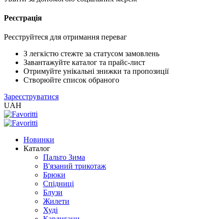
Реєстрація
XLS
/
EXCEL
Реєструйтеся для отримання переваг
2005
(Розн.)
З легкістю стежте за статусом замовлень
Завантажуйте каталог та прайс-лист
Отримуйте унікальні знижки та пропозиції
XLS
Створюйте список обраного
/
Зареєструватися
EXCEL
UAH
2005
(Опт)
Новинки
XLSX
Каталог
/
Пальто Зима
EXCEL
В'язаний трикотаж
2007+
Брюки
(Розн.)
Спідниці
Блузи
Жилети
XLSX
Худі
/
Кардигани