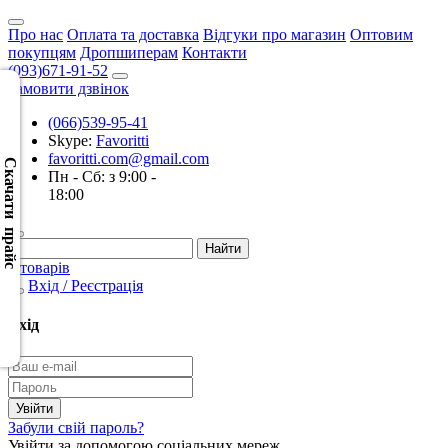
Про нас
Оплата та доставка
Відгуки про магазин
Оптовим
покупцям
Дропшиперам
Контакти
(093)671-91-52
Замовити дзвінок
(066)539-95-41
Скачать
Skype:
Favoritti
XML
favoritti.com@gmail.com
(Розн.)
Скачати прайс
Пн - Сб: з 9:00 -
18:00
Скачать
XML
(Опт)
0 товарів
Вхід / Реєстрація
Скачать
CSV
Вхід
(Розн.)
Скачать
CSV
Забули свій пароль?
(Опт)
Увійти за допомогою соціальних мереж