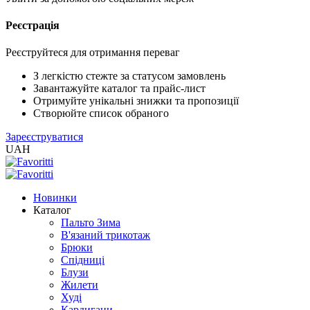
Реєстрація
XLS
/
EXCEL
Реєструйтеся для отримання переваг
2005
(Розн.)
З легкістю стежте за статусом замовлень
Завантажуйте каталог та прайс-лист
Отримуйте унікальні знижки та пропозиції
XLS
Створюйте список обраного
/
Зареєструватися
EXCEL
UAH
2005
(Опт)
Новинки
XLSX
Каталог
/
Пальто Зима
EXCEL
В'язаний трикотаж
2007+
Брюки
(Розн.)
Спідниці
Блузи
Жилети
XLSX
Худі
/
Кардигани