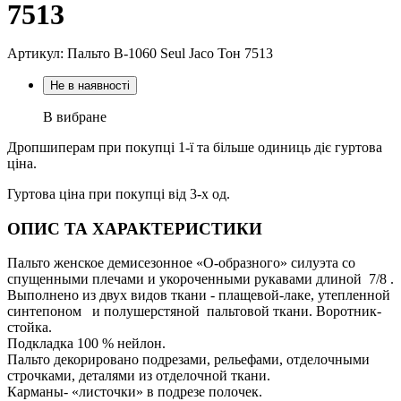
7513
Артикул: Пальто В-1060 Seul Jaco Тон 7513
Не в наявності
В вибране
Дропшиперам при покупці 1-ї та більше одиниць діє гуртова
ціна.
Гуртова ціна при покупці від 3-х од.
ОПИС ТА ХАРАКТЕРИСТИКИ
Пальто женское демисезонное «О-образного» силуэта со
спущенными плечами и укороченными рукавами длиной 7/8 .
Выполнено из двух видов ткани - плащевой-лаке, утепленной
синтепоном и полушерстяной пальтовой ткани. Воротник-
стойка.
Подкладка 100 % нейлон.
Пальто декорировано подрезами, рельефами, отделочными
строчками, деталями из отделочной ткани.
Карманы- «листочки» в подрезе полочек.