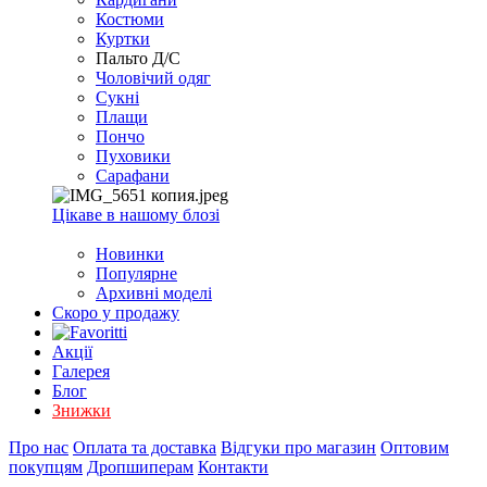
EXCEL
Костюми
2007+
Куртки
(Опт)
Пальто Д/С
Чоловічий одяг
Сукні
Плащи
Пончо
Пуховики
Сарафани
Цікаве в нашому блозі
Новинки
Популярне
Архивні моделі
Скоро у продажу
Акції
Галерея
Блог
Знижки
Про нас
Оплата та доставка
Відгуки про магазин
Оптовим
покупцям
Дропшиперам
Контакти