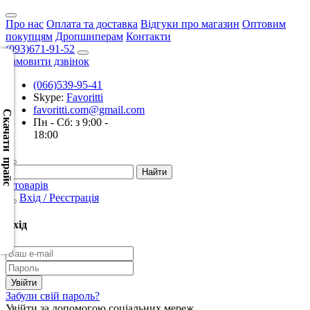
Про нас
Оплата та доставка
Відгуки про магазин
Оптовим
покупцям
Дропшиперам
Контакти
(093)671-91-52
Замовити дзвінок
(066)539-95-41
Скачать
Skype:
Favoritti
XML
favoritti.com@gmail.com
(Розн.)
Скачати прайс
Пн - Сб: з 9:00 -
18:00
Скачать
XML
(Опт)
0 товарів
Вхід / Реєстрація
Скачать
CSV
Вхід
(Розн.)
Скачать
CSV
Забули свій пароль?
(Опт)
Увійти за допомогою соціальних мереж