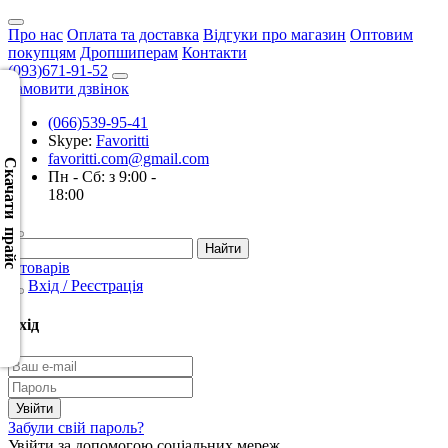
Про нас
Оплата та доставка
Відгуки про магазин
Оптовим
покупцям
Дропшиперам
Контакти
(093)671-91-52
Замовити дзвінок
(066)539-95-41
Скачать
Skype:
Favoritti
XML
favoritti.com@gmail.com
(Розн.)
Скачати прайс
Пн - Сб: з 9:00 -
18:00
Скачать
XML
(Опт)
0 товарів
Вхід / Реєстрація
Скачать
CSV
Вхід
(Розн.)
Скачать
CSV
Забули свій пароль?
(Опт)
Увійти за допомогою соціальних мереж