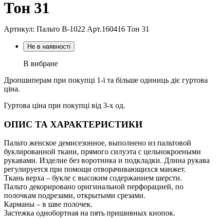
Тон 31
Артикул: Пальто В-1022 Aрт.160416 Тон 31
Не в наявності
В вибране
Дропшиперам при покупці 1-ї та більше одиниць діє гуртова
ціна.
Гуртова ціна при покупці від 3-х од.
ОПИС ТА ХАРАКТЕРИСТИКИ
Пальто женское демисезонное, выполнено из пальтовой
буклированной ткани, прямого силуэта с цельнокроеными
рукавами. Изделие без воротника и подкладки. Длина рукава
регулируется при помощи отворачивающихся манжет.
Ткань верха – букле с высоким содержанием шерсти.
Пальто декорировано оригинальной перфорацией, по
полочкам подрезами, открытыми срезами.
Карманы – в шве полочек.
Застежка однобортная на пять пришивных кнопок.