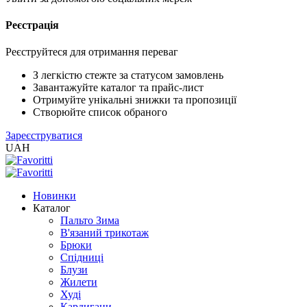
Реєстрація
XLS
/
EXCEL
Реєструйтеся для отримання переваг
2005
(Розн.)
З легкістю стежте за статусом замовлень
Завантажуйте каталог та прайс-лист
Отримуйте унікальні знижки та пропозиції
XLS
Створюйте список обраного
/
Зареєструватися
EXCEL
UAH
2005
(Опт)
Новинки
XLSX
Каталог
/
Пальто Зима
EXCEL
В'язаний трикотаж
2007+
Брюки
(Розн.)
Спідниці
Блузи
Жилети
XLSX
Худі
/
Кардигани