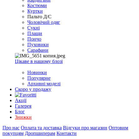
EXCEL
Костюми
2007+
Куртки
(Опт)
Пальто Д/С
Чоловічий одяг
Сукні
Плащи
Пончо
Пуховики
Сарафани
Цікаве в нашому блозі
Новинки
Популярне
Архивні моделі
Скоро у продажу
Акції
Галерея
Блог
Знижки
Про нас
Оплата та доставка
Відгуки про магазин
Оптовим
покупцям
Дропшиперам
Контакти