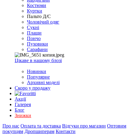
EXCEL
Костюми
2007+
Куртки
(Опт)
Пальто Д/С
Чоловічий одяг
Сукні
Плащи
Пончо
Пуховики
Сарафани
Цікаве в нашому блозі
Новинки
Популярне
Архивні моделі
Скоро у продажу
Акції
Галерея
Блог
Знижки
Про нас
Оплата та доставка
Відгуки про магазин
Оптовим
покупцям
Дропшиперам
Контакти