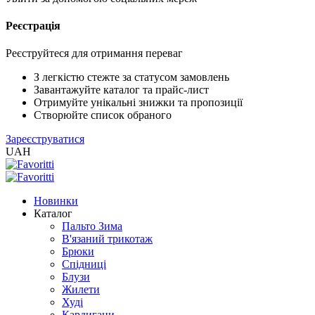
Реєстрація
XLS
/
EXCEL
Реєструйтеся для отримання переваг
2005
(Розн.)
З легкістю стежте за статусом замовлень
Завантажуйте каталог та прайс-лист
Отримуйте унікальні знижки та пропозиції
XLS
Створюйте список обраного
/
Зареєструватися
EXCEL
UAH
2005
(Опт)
Новинки
XLSX
Каталог
/
Пальто Зима
EXCEL
В'язаний трикотаж
2007+
Брюки
(Розн.)
Спідниці
Блузи
Жилети
XLSX
Худі
/
Кардигани