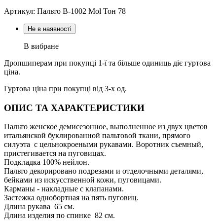
Артикул: Пальто В-1002 Mol Тон 78
Не в наявності
В вибране
Дропшиперам при покупці 1-ї та більше одиниць діє гуртова
ціна.
Гуртова ціна при покупці від 3-х од.
ОПИС ТА ХАРАКТЕРИСТИКИ
Пальто женское демисезонное, выполненное из двух цветов
итальянской буклированной пальтовой ткани, прямого
силуэта с цельнокроеными рукавами. Воротник съемный,
пристегивается на пуговицах.
Подкладка 100% нейлон.
Пальто декорировано подрезами и отделочными деталями,
бейками из искусственной кожи, пуговицами.
Карманы - накладные с клапанами.
Застежка однобортная на пять пуговиц.
Длина рукава 65 см.
Длина изделия по спинке 82 см.