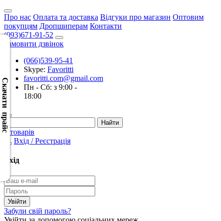
Про нас
Оплата та доставка
Відгуки про магазин
Оптовим
покупцям
Дропшиперам
Контакти
(093)671-91-52
Замовити дзвінок
(066)539-95-41
Скачать
Skype:
Favoritti
XML
favoritti.com@gmail.com
(Розн.)
Скачати прайс
Пн - Сб: з 9:00 -
18:00
Скачать
XML
(Опт)
0 товарів
Вхід / Реєстрація
Скачать
CSV
Вхід
(Розн.)
Скачать
CSV
Забули свій пароль?
(Опт)
Увійти за допомогою соціальних мереж