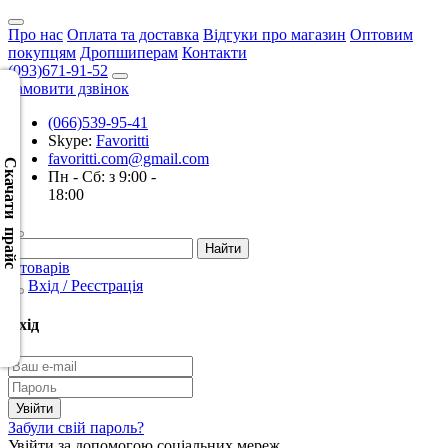
Про нас
Оплата та доставка
Відгуки про магазин
Оптовим
покупцям
Дропшиперам
Контакти
(093)671-91-52
Замовити дзвінок
(066)539-95-41
Скачать
Skype:
Favoritti
XML
favoritti.com@gmail.com
(Розн.)
Скачати прайс
Пн - Сб: з 9:00 -
18:00
Скачать
XML
(Опт)
0 товарів
Вхід / Реєстрація
Скачать
CSV
Вхід
(Розн.)
Скачать
CSV
Забули свій пароль?
(Опт)
Увійти за допомогою соціальних мереж