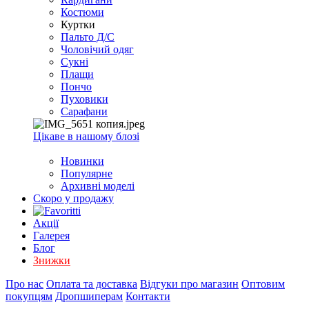
EXCEL
Костюми
2007+
Куртки
(Опт)
Пальто Д/С
Чоловічий одяг
Сукні
Плащи
Пончо
Пуховики
Сарафани
Цікаве в нашому блозі
Новинки
Популярне
Архивні моделі
Скоро у продажу
Акції
Галерея
Блог
Знижки
Про нас
Оплата та доставка
Відгуки про магазин
Оптовим
покупцям
Дропшиперам
Контакти