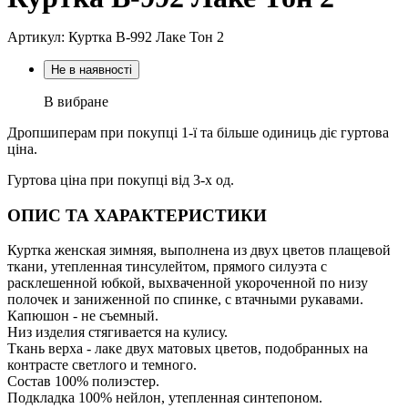
Артикул: Куртка В-992 Лаке Тон 2
Не в наявності
В вибране
Дропшиперам при покупці 1-ї та більше одиниць діє гуртова
ціна.
Гуртова ціна при покупці від 3-х од.
ОПИС ТА ХАРАКТЕРИСТИКИ
Куртка женская зимняя, выполнена из двух цветов плащевой
ткани, утепленная тинсулейтом, прямого силуэта с
расклешенной юбкой, выхваченной укороченной по низу
полочек и заниженной по спинке, с втачными рукавами.
Капюшон - не съемный.
Низ изделия стягивается на кулису.
Ткань верха - лаке двух матовых цветов, подобранных на
контрасте светлого и темного.
Состав 100% полиэстер.
Подкладка 100% нейлон, утепленная синтепоном.