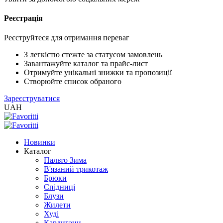
Реєстрація
XLS
/
EXCEL
Реєструйтеся для отримання переваг
2005
(Розн.)
З легкістю стежте за статусом замовлень
Завантажуйте каталог та прайс-лист
Отримуйте унікальні знижки та пропозиції
XLS
Створюйте список обраного
/
Зареєструватися
EXCEL
UAH
2005
(Опт)
Новинки
XLSX
Каталог
/
Пальто Зима
EXCEL
В'язаний трикотаж
2007+
Брюки
(Розн.)
Спідниці
Блузи
Жилети
XLSX
Худі
/
Кардигани