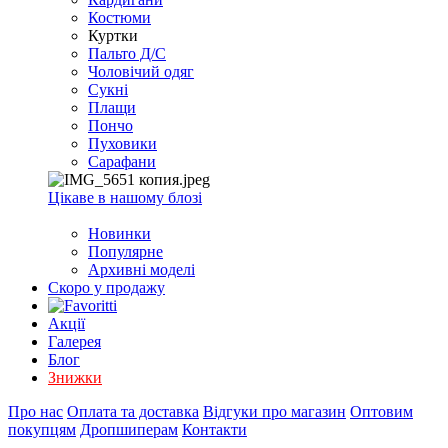
EXCEL
Костюми
2007+
Куртки
(Опт)
Пальто Д/С
Чоловічий одяг
Сукні
Плащи
Пончо
Пуховики
Сарафани
Цікаве в нашому блозі
Новинки
Популярне
Архивні моделі
Скоро у продажу
Акції
Галерея
Блог
Знижки
Про нас
Оплата та доставка
Відгуки про магазин
Оптовим
покупцям
Дропшиперам
Контакти