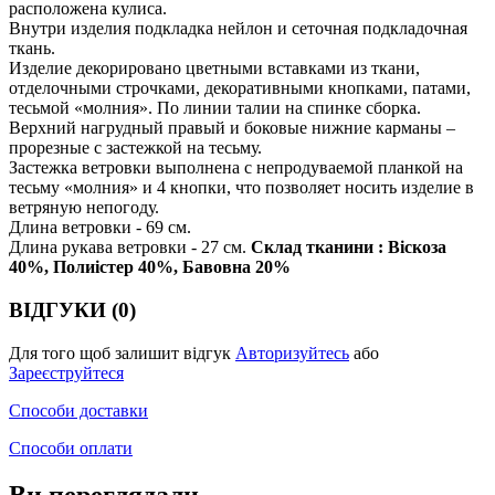
расположена кулиса.
Внутри изделия подкладка нейлон и сеточная подкладочная
ткань.
Изделие декорировано цветными вставками из ткани,
отделочными строчками, декоративными кнопками, патами,
тесьмой «молния». По линии талии на спинке сборка.
Верхний нагрудный правый и боковые нижние карманы –
прорезные с застежкой на тесьму.
Застежка ветровки выполнена с непродуваемой планкой на
тесьму «молния» и 4 кнопки, что позволяет носить изделие в
ветряную непогоду.
Длина ветровки - 69 см.
Длина рукава ветровки - 27 см.
Склад тканини : Віскоза
40%, Полиістер 40%, Бавовна 20%
ВІДГУКИ (0)
Для того щоб залишит відгук
Авторизуйтесь
або
Зареєструйтеся
Способи доставки
Способи оплати
Ви переглядали