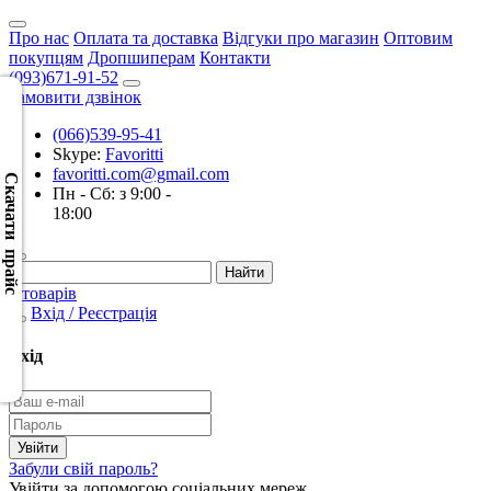
Про нас
Оплата та доставка
Відгуки про магазин
Оптовим
покупцям
Дропшиперам
Контакти
(093)671-91-52
Замовити дзвінок
(066)539-95-41
Скачать
Skype:
Favoritti
XML
favoritti.com@gmail.com
(Розн.)
Скачати прайс
Пн - Сб: з 9:00 -
18:00
Скачать
XML
(Опт)
0 товарів
Вхід / Реєстрація
Скачать
CSV
Вхід
(Розн.)
Скачать
CSV
Забули свій пароль?
(Опт)
Увійти за допомогою соціальних мереж