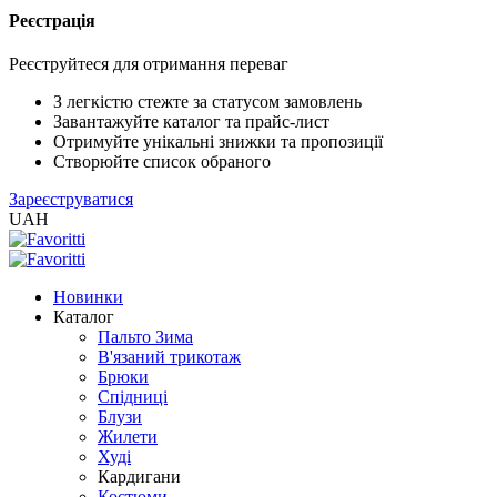
Реєстрація
XLS
/
Реєструйтеся для отримання переваг
EXCEL
2005
З легкістю стежте за статусом замовлень
(Розн.)
Завантажуйте каталог та прайс-лист
Отримуйте унікальні знижки та пропозиції
Створюйте список обраного
XLS
Зареєструватися
/
UAH
EXCEL
2005
(Опт)
Новинки
Каталог
XLSX
Пальто Зима
/
В'язаний трикотаж
EXCEL
Брюки
2007+
Спідниці
(Розн.)
Блузи
Жилети
Худі
XLSX
Кардигани
/
Костюми