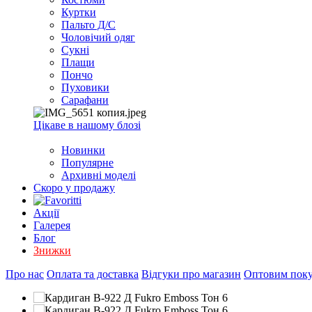
EXCEL
Куртки
2007+
Пальто Д/С
(Опт)
Чоловічий одяг
Сукні
Плащи
Пончо
Пуховики
Сарафани
Цікаве в нашому блозі
Новинки
Популярне
Архивні моделі
Скоро у продажу
Акції
Галерея
Блог
Знижки
Про нас
Оплата та доставка
Відгуки про магазин
Оптовим пок