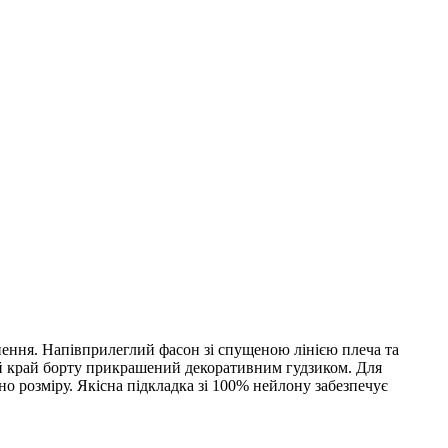
ення. Напівприлеглий фасон зі спущеною лінією плеча та
ній край борту прикрашений декоративним гудзиком. Для
о розміру. Якісна підкладка зі 100% нейлону забезпечує