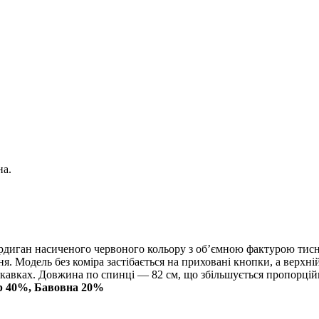
на.
диган насиченого червоного кольору з об’ємною фактурою тисн
ня. Модель без коміра застібається на приховані кнопки, а верх
кавках. Довжина по спинці — 82 см, що збільшується пропорційн
ер 40%, Бавовна 20%