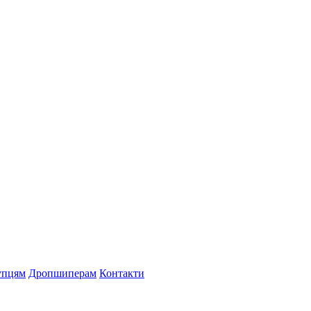
упцям
Дропшиперам
Контакти