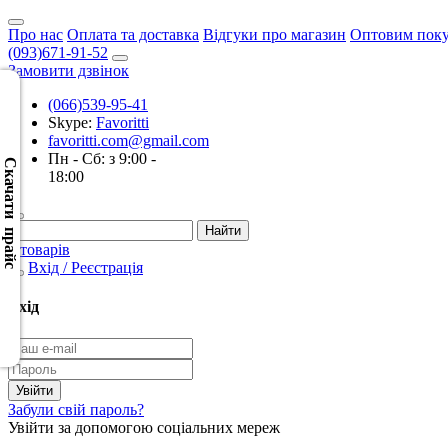
Про нас
Оплата та доставка
Відгуки про магазин
Оптовим пок
(093)671-91-52
Замовити дзвінок
(066)539-95-41
Skype:
Favoritti
Скачать
favoritti.com@gmail.com
XML
Пн - Сб: з 9:00 -
(Розн.)
Скачати прайс
18:00
Скачать
XML
0 товарів
(Опт)
Вхід / Реєстрація
Скачать
Вхід
CSV
(Розн.)
Скачать
Забули свій пароль?
CSV
Увійти за допомогою соціальних мереж
(Опт)