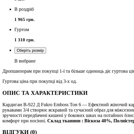
В роздріб
1 965 грн.
Гуртом
1 310 грн.
Оберіть розмір
В вибране
Дропшиперам при покупці 1-ї та більше одиниць діє гуртова ці
Гуртова ціна при покупці від 3-х од.
ОПИС ТА ХАРАКТЕРИСТИКИ
Кардиган В-922 Д Fukro Emboss Тон 6 — Ефектний жіночий кар
рукавами 3/4 створює яскравий та сучасний образ для міжсезон
зручності передбачені кишені у бокових швах на потайних блис
комфорт при носінні.
Склад тканини : Віскоза 40%, Полиіст
ВІДГУКИ (0)