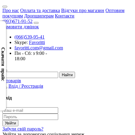
Про нас
Оплата та доставка
Відгуки про магазин
Оптовим
покупцям
Дропшиперам
Контакти
(093)671-91-52
Замовити дзвінок
(066)539-95-41
Скачать
Skype:
Favoritti
XML
favoritti.com@gmail.com
(Розн.)
Скачати прайс
Пн - Сб: з 9:00 -
18:00
Скачать
XML
(Опт)
0 товарів
Вхід / Реєстрація
Скачать
CSV
Вхід
(Розн.)
Скачать
CSV
Забули свій пароль?
(Опт)
Увійти за допомогою соціальних мереж