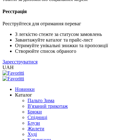
Реєстрація
XLS
/
EXCEL
Реєструйтеся для отримання переваг
2005
(Розн.)
З легкістю стежте за статусом замовлень
Завантажуйте каталог та прайс-лист
Отримуйте унікальні знижки та пропозиції
XLS
Створюйте список обраного
/
Зареєструватися
EXCEL
UAH
2005
(Опт)
Новинки
XLSX
Каталог
/
Пальто Зима
EXCEL
В'язаний трикотаж
2007+
Брюки
(Розн.)
Спідниці
Блузи
Жилети
XLSX
Худі
/
Кардигани