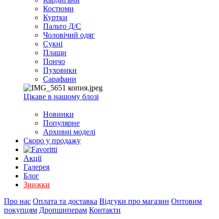
EXCEL
Костюми
2007+
Куртки
(Опт)
Пальто Д/С
Чоловічий одяг
Сукні
Плащи
Пончо
Пуховики
Сарафани
Цікаве в нашому блозі
Новинки
Популярне
Архивні моделі
Скоро у продажу
Акції
Галерея
Блог
Знижки
Про нас
Оплата та доставка
Відгуки про магазин
Оптовим
покупцям
Дропшиперам
Контакти