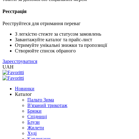
Реєстрація
XLS
/
EXCEL
Реєструйтеся для отримання переваг
2005
(Розн.)
З легкістю стежте за статусом замовлень
Завантажуйте каталог та прайс-лист
Отримуйте унікальні знижки та пропозиції
XLS
Створюйте список обраного
/
Зареєструватися
EXCEL
UAH
2005
(Опт)
Новинки
XLSX
Каталог
/
Пальто Зима
EXCEL
В'язаний трикотаж
2007+
Брюки
(Розн.)
Спідниці
Блузи
Жилети
XLSX
Худі
/
Кардигани