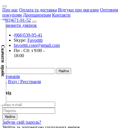
Про нас
Оплата та доставка
Відгуки про магазин
Оптовим
покупцям
Дропшиперам
Контакти
(093)671-91-52
Замовити дзвінок
(066)539-95-41
Скачать
Skype:
Favoritti
XML
favoritti.com@gmail.com
(Розн.)
Скачати прайс
Пн - Сб: з 9:00 -
18:00
Скачать
XML
(Опт)
0 товарів
Вхід / Реєстрація
Скачать
CSV
Вхід
(Розн.)
Скачать
CSV
Забули свій пароль?
(Опт)
Увійти за допомогою соціальних мереж