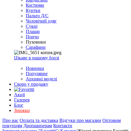
EXCEL
Костюми
2007+
Куртки
(Опт)
Пальто Д/С
Чоловічий одяг
Сукні
Плащи
Пончо
Пуховики
Сарафани
Цікаве в нашому блозі
Новинки
Популярне
Архивні моделі
Скоро у продажу
Акції
Галерея
Блог
Знижки
Про нас
Оплата та доставка
Відгуки про магазин
Оптовим
покупцям
Дропшиперам
Контакти
Інтернет-магазин "Favoritti"
/
Каталог
/
Жіночі пуховики Favoritti