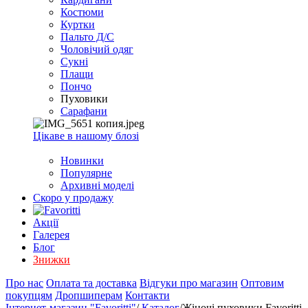
EXCEL
Костюми
2007+
Куртки
(Опт)
Пальто Д/С
Чоловічий одяг
Сукні
Плащи
Пончо
Пуховики
Сарафани
Цікаве в нашому блозі
Новинки
Популярне
Архивні моделі
Скоро у продажу
Акції
Галерея
Блог
Знижки
Про нас
Оплата та доставка
Відгуки про магазин
Оптовим
покупцям
Дропшиперам
Контакти
Інтернет-магазин "Favoritti"
/
Каталог
/
Жіночі пуховики Favoritti