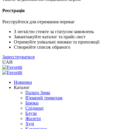
Реєстрація
XLS
/
EXCEL
Реєструйтеся для отримання переваг
2005
(Розн.)
З легкістю стежте за статусом замовлень
Завантажуйте каталог та прайс-лист
Отримуйте унікальні знижки та пропозиції
XLS
Створюйте список обраного
/
Зареєструватися
EXCEL
UAH
2005
(Опт)
Новинки
XLSX
Каталог
/
Пальто Зима
EXCEL
В'язаний трикотаж
2007+
Брюки
(Розн.)
Спідниці
Блузи
Жилети
XLSX
Худі
/
Кардигани