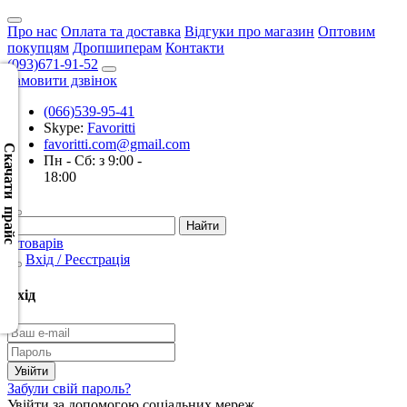
Про нас
Оплата та доставка
Відгуки про магазин
Оптовим
покупцям
Дропшиперам
Контакти
(093)671-91-52
Замовити дзвінок
(066)539-95-41
Скачать
Skype:
Favoritti
XML
favoritti.com@gmail.com
(Розн.)
Скачати прайс
Пн - Сб: з 9:00 -
18:00
Скачать
XML
(Опт)
0 товарів
Вхід / Реєстрація
Скачать
CSV
Вхід
(Розн.)
Скачать
CSV
Забули свій пароль?
(Опт)
Увійти за допомогою соціальних мереж