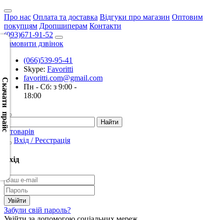
Про нас
Оплата та доставка
Відгуки про магазин
Оптовим
покупцям
Дропшиперам
Контакти
(093)671-91-52
Замовити дзвінок
(066)539-95-41
Скачать
Skype:
Favoritti
XML
favoritti.com@gmail.com
(Розн.)
Скачати прайс
Пн - Сб: з 9:00 -
18:00
Скачать
XML
(Опт)
0 товарів
Вхід / Реєстрація
Скачать
CSV
Вхід
(Розн.)
Скачать
CSV
Забули свій пароль?
(Опт)
Увійти за допомогою соціальних мереж