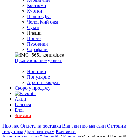
EXCEL
Костюми
2007+
Куртки
(Опт)
Пальто Д/С
Чоловічий одяг
Сукні
Плащи
Пончо
Пуховики
Сарафани
Цікаве в нашому блозі
Новинки
Популярне
Архивні моделі
Скоро у продажу
Акції
Галерея
Блог
Знижки
Про нас
Оплата та доставка
Відгуки про магазин
Оптовим
покупцям
Дропшиперам
Контакти
Інтернет-магазин "Favoritti"
/
Каталог
/
Жіночі плащі Favoritti