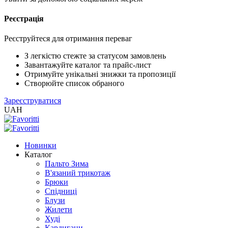
Реєстрація
XLS
/
EXCEL
Реєструйтеся для отримання переваг
2005
(Розн.)
З легкістю стежте за статусом замовлень
Завантажуйте каталог та прайс-лист
Отримуйте унікальні знижки та пропозиції
XLS
Створюйте список обраного
/
Зареєструватися
EXCEL
UAH
2005
(Опт)
Новинки
XLSX
Каталог
/
Пальто Зима
EXCEL
В'язаний трикотаж
2007+
Брюки
(Розн.)
Спідниці
Блузи
Жилети
XLSX
Худі
/
Кардигани