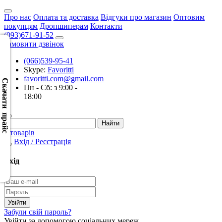
Про нас
Оплата та доставка
Відгуки про магазин
Оптовим
покупцям
Дропшиперам
Контакти
(093)671-91-52
Замовити дзвінок
(066)539-95-41
Скачать
Skype:
Favoritti
XML
favoritti.com@gmail.com
(Розн.)
Скачати прайс
Пн - Сб: з 9:00 -
18:00
Скачать
XML
(Опт)
0 товарів
Вхід / Реєстрація
Скачать
CSV
Вхід
(Розн.)
Скачать
CSV
Забули свій пароль?
(Опт)
Увійти за допомогою соціальних мереж