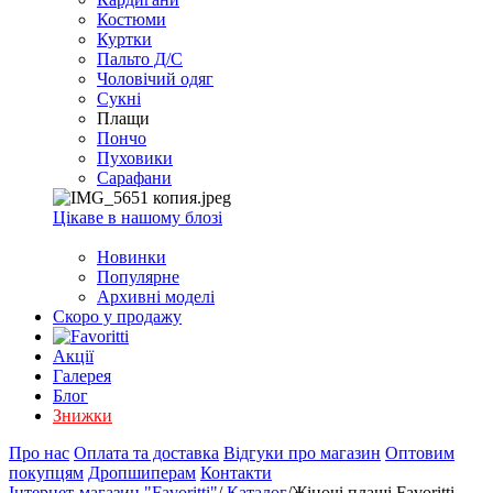
EXCEL
Костюми
2007+
Куртки
(Опт)
Пальто Д/С
Чоловічий одяг
Сукні
Плащи
Пончо
Пуховики
Сарафани
Цікаве в нашому блозі
Новинки
Популярне
Архивні моделі
Скоро у продажу
Акції
Галерея
Блог
Знижки
Про нас
Оплата та доставка
Відгуки про магазин
Оптовим
покупцям
Дропшиперам
Контакти
Інтернет-магазин "Favoritti"
/
Каталог
/
Жіночі плащі Favoritti