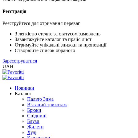
Реєстрація
XLS
/
EXCEL
Реєструйтеся для отримання переваг
2005
(Розн.)
З легкістю стежте за статусом замовлень
Завантажуйте каталог та прайс-лист
Отримуйте унікальні знижки та пропозиції
XLS
Створюйте список обраного
/
Зареєструватися
EXCEL
UAH
2005
(Опт)
Новинки
XLSX
Каталог
/
Пальто Зима
EXCEL
В'язаний трикотаж
2007+
Брюки
(Розн.)
Спідниці
Блузи
Жилети
XLSX
Худі
/
Кардигани