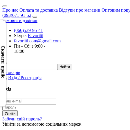
Про нас
Оплата та доставка
Відгуки про магазин
Оптовим пок
(093)671-91-52
Замовити дзвінок
(066)539-95-41
Skype:
Favoritti
Скачать
favoritti.com@gmail.com
XML
Пн - Сб: з 9:00 -
(Розн.)
Скачати прайс
18:00
Скачать
XML
0 товарів
(Опт)
Вхід / Реєстрація
Скачать
Вхід
CSV
(Розн.)
Скачать
Забули свій пароль?
CSV
Увійти за допомогою соціальних мереж
(Опт)