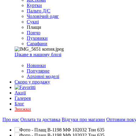
EXCEL
Куртки
2007+
Пальто Д/С
(Опт)
Чоловічий одяг
Сукні
Плащи
Пончо
Пуховики
Сарафани
Цікаве в нашому блозі
Новинки
Популярне
Архивні моделі
Скоро у продажу
Акції
Галерея
Блог
Знижки
Про нас
Оплата та доставка
Відгуки про магазин
Оптовим пок