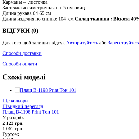
Карманы – листочка
Застежка ассиметричная на 5 пуговиц
Длина рукава 64-65 см
Длина изделия по спинке 104 см
Склад тканини : Віскоза 40
ВІДГУКИ (0)
Для того щоб залишит відгук
Авторизуйтесь
або
Зареєструйтес
Способи доставки
Способи оплати
Схожі моделі
Ще кольори
Швидкий перегляд
Плащ В-1198 Print Тон 101
У роздріб:
2 123 грн.
1 062 грн.
Гуртом: