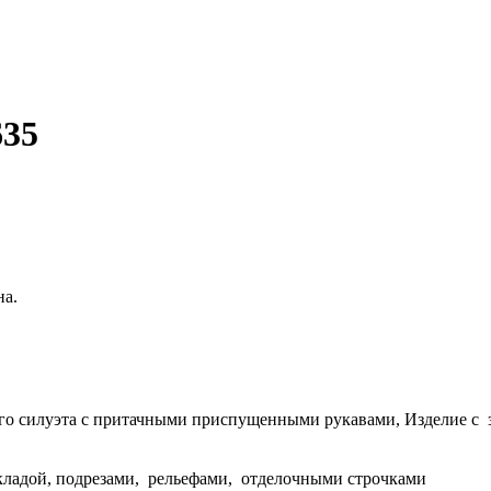
635
на.
го силуэта с притачными приспущенными рукавами, Изделие с 
кладой, подрезами, рельефами, отделочными строчками