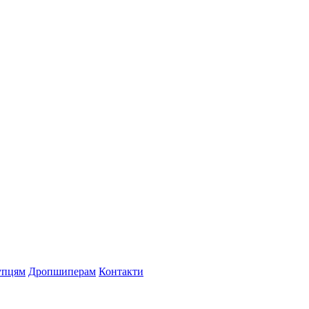
упцям
Дропшиперам
Контакти