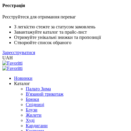
Реєстрація
XLS
/
Реєструйтеся для отримання переваг
EXCEL
2005
З легкістю стежте за статусом замовлень
(Розн.)
Завантажуйте каталог та прайс-лист
Отримуйте унікальні знижки та пропозиції
Створюйте список обраного
XLS
Зареєструватися
/
UAH
EXCEL
2005
(Опт)
Новинки
Каталог
XLSX
Пальто Зима
/
В'язаний трикотаж
EXCEL
Брюки
2007+
Спідниці
(Розн.)
Блузи
Жилети
Худі
XLSX
Кардигани
/
Костюми