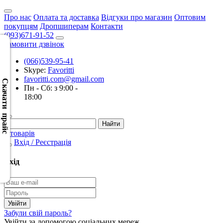
Про нас
Оплата та доставка
Відгуки про магазин
Оптовим
покупцям
Дропшиперам
Контакти
(093)671-91-52
Замовити дзвінок
(066)539-95-41
Скачать
Skype:
Favoritti
XML
favoritti.com@gmail.com
(Розн.)
Скачати прайс
Пн - Сб: з 9:00 -
18:00
Скачать
XML
(Опт)
0 товарів
Вхід / Реєстрація
Скачать
CSV
Вхід
(Розн.)
Скачать
CSV
Забули свій пароль?
(Опт)
Увійти за допомогою соціальних мереж