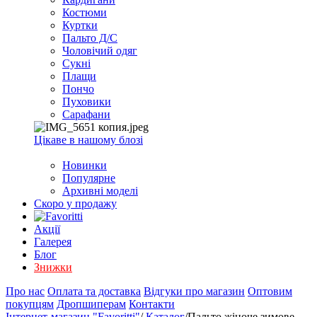
EXCEL
Костюми
2007+
Куртки
(Опт)
Пальто Д/С
Чоловічий одяг
Сукні
Плащи
Пончо
Пуховики
Сарафани
Цікаве в нашому блозі
Новинки
Популярне
Архивні моделі
Скоро у продажу
Акції
Галерея
Блог
Знижки
Про нас
Оплата та доставка
Відгуки про магазин
Оптовим
покупцям
Дропшиперам
Контакти
Інтернет-магазин "Favoritti"
/
Каталог
/
Пальто жіноче зимове