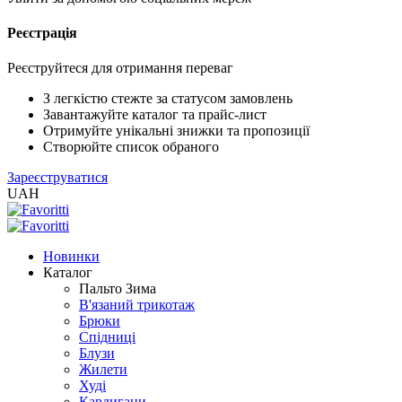
Реєстрація
XLS
/
EXCEL
Реєструйтеся для отримання переваг
2005
(Розн.)
З легкістю стежте за статусом замовлень
Завантажуйте каталог та прайс-лист
Отримуйте унікальні знижки та пропозиції
XLS
Створюйте список обраного
/
Зареєструватися
EXCEL
UAH
2005
(Опт)
Новинки
XLSX
Каталог
/
Пальто Зима
EXCEL
В'язаний трикотаж
2007+
Брюки
(Розн.)
Спідниці
Блузи
Жилети
XLSX
Худі
/
Кардигани