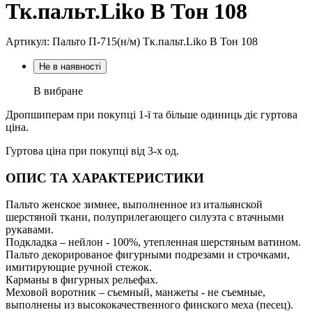
Тк.пальт.Liko В Тон 108
Артикул: Пальто П-715(н/м) Тк.пальт.Liko В Тон 108
Не в наявності
В вибране
Дропшиперам при покупці 1-ї та більше одиниць діє гуртова
ціна.
Гуртова ціна при покупці від 3-х од.
ОПИС ТА ХАРАКТЕРИСТИКИ
Пальто женское зимнее, выполненное из итальянской
шерстяной ткани, полуприлегающего силуэта с втачными
рукавами.
Подкладка – нейлон - 100%, утепленная шерстяным ватином.
Пальто декорированое фигурными подрезами и строчками,
имитирующие ручной стежок.
Карманы в фигурных рельефах.
Меховой воротник – съемный, манжеты - не съемные,
выполнены из высококачественного финского меха (песец).