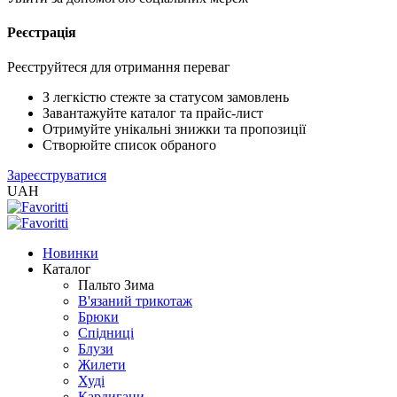
Реєстрація
XLS
/
EXCEL
Реєструйтеся для отримання переваг
2005
(Розн.)
З легкістю стежте за статусом замовлень
Завантажуйте каталог та прайс-лист
Отримуйте унікальні знижки та пропозиції
XLS
Створюйте список обраного
/
Зареєструватися
EXCEL
UAH
2005
(Опт)
Новинки
XLSX
Каталог
/
Пальто Зима
EXCEL
В'язаний трикотаж
2007+
Брюки
(Розн.)
Спідниці
Блузи
Жилети
XLSX
Худі
/
Кардигани