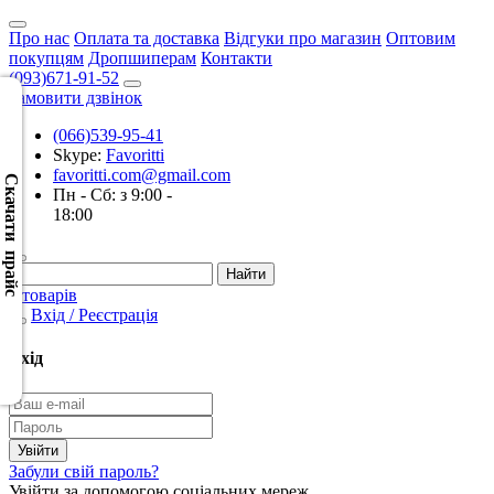
Про нас
Оплата та доставка
Відгуки про магазин
Оптовим
покупцям
Дропшиперам
Контакти
(093)671-91-52
Замовити дзвінок
(066)539-95-41
Скачать
Skype:
Favoritti
XML
favoritti.com@gmail.com
(Розн.)
Скачати прайс
Пн - Сб: з 9:00 -
18:00
Скачать
XML
(Опт)
0 товарів
Вхід / Реєстрація
Скачать
CSV
Вхід
(Розн.)
Скачать
CSV
Забули свій пароль?
(Опт)
Увійти за допомогою соціальних мереж