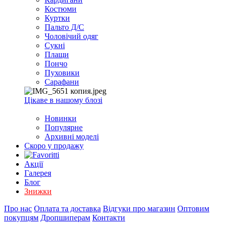
EXCEL
Костюми
2007+
Куртки
(Опт)
Пальто Д/С
Чоловічий одяг
Сукні
Плащи
Пончо
Пуховики
Сарафани
Цікаве в нашому блозі
Новинки
Популярне
Архивні моделі
Скоро у продажу
Акції
Галерея
Блог
Знижки
Про нас
Оплата та доставка
Відгуки про магазин
Оптовим
покупцям
Дропшиперам
Контакти