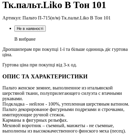
Тк.пальт.Liko В Тон 101
Артикул: Пальто П-715(н/м) Тк.пальт.Liko В Тон 101
Не в наявності
В вибране
Дропшиперам при покупці 1-ї та більше одиниць діє гуртова
ціна.
Гуртова ціна при покупці від 3-х од.
ОПИС ТА ХАРАКТЕРИСТИКИ
Пальто женское зимнее, выполненное из итальянской
шерстяной ткани, полуприлегающего силуэта с втачными
рукавами.
Подкладка – нейлон - 100%, утепленная шерстяным ватином.
Пальто декорированое фигурными подрезами и строчками,
имитирующие ручной стежок.
Карманы в фигурных рельефах.
Меховой воротник – съемный, манжеты - не съемные,
выполнены из высококачественного финского меха (песец).