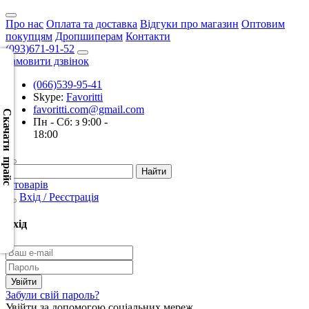
Про нас
Оплата та доставка
Відгуки про магазин
Оптовим
покупцям
Дропшиперам
Контакти
(093)671-91-52
Замовити дзвінок
(066)539-95-41
Скачать
Skype:
Favoritti
XML
favoritti.com@gmail.com
(Розн.)
Скачати прайс
Пн - Сб: з 9:00 -
18:00
Скачать
XML
(Опт)
0 товарів
Вхід / Реєстрація
Скачать
CSV
Вхід
(Розн.)
Скачать
CSV
Забули свій пароль?
(Опт)
Увійти за допомогою соціальних мереж