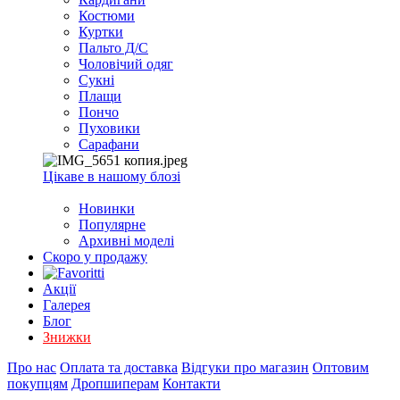
EXCEL
Костюми
2007+
Куртки
(Опт)
Пальто Д/С
Чоловічий одяг
Сукні
Плащи
Пончо
Пуховики
Сарафани
Цікаве в нашому блозі
Новинки
Популярне
Архивні моделі
Скоро у продажу
Акції
Галерея
Блог
Знижки
Про нас
Оплата та доставка
Відгуки про магазин
Оптовим
покупцям
Дропшиперам
Контакти