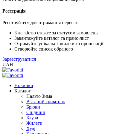
Реєстрація
XLS
/
EXCEL
Реєструйтеся для отримання переваг
2005
(Розн.)
З легкістю стежте за статусом замовлень
Завантажуйте каталог та прайс-лист
Отримуйте унікальні знижки та пропозиції
XLS
Створюйте список обраного
/
Зареєструватися
EXCEL
UAH
2005
(Опт)
Новинки
XLSX
Каталог
/
Пальто Зима
EXCEL
В'язаний трикотаж
2007+
Брюки
(Розн.)
Спідниці
Блузи
Жилети
XLSX
Худі
/
Кардигани