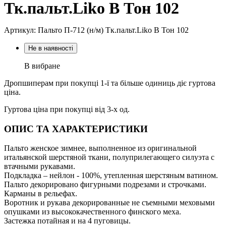
Тк.пальт.Liko В Тон 102
Артикул: Пальто П-712 (н/м) Тк.пальт.Liko В Тон 102
Не в наявності
В вибране
Дропшиперам при покупці 1-ї та більше одиниць діє гуртова
ціна.
Гуртова ціна при покупці від 3-х од.
ОПИС ТА ХАРАКТЕРИСТИКИ
Пальто женское зимнее, выполненное из оригинальной
итальянской шерстяной ткани, полуприлегающего силуэта с
втачными рукавами.
Подкладка – нейлон - 100%, утепленная шерстяным ватином.
Пальто декорировано фигурными подрезами и строчками.
Карманы в рельефах.
Воротник и рукава декорированные не съемными меховыми
опушками из высококачественного финского меха.
Застежка потайная и на 4 пуговицы.