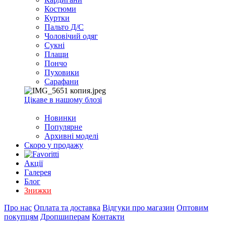
EXCEL
Костюми
2007+
Куртки
(Опт)
Пальто Д/С
Чоловічий одяг
Сукні
Плащи
Пончо
Пуховики
Сарафани
Цікаве в нашому блозі
Новинки
Популярне
Архивні моделі
Скоро у продажу
Акції
Галерея
Блог
Знижки
Про нас
Оплата та доставка
Відгуки про магазин
Оптовим
покупцям
Дропшиперам
Контакти