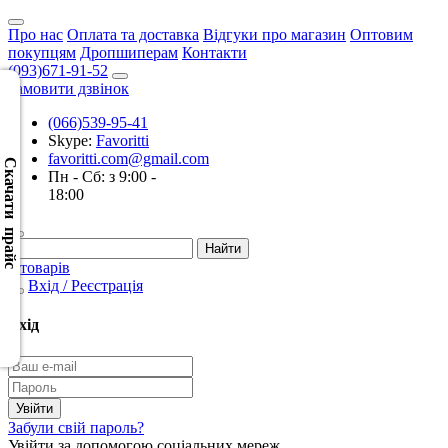
Про нас
Оплата та доставка
Відгуки про магазин
Оптовим
покупцям
Дропшиперам
Контакти
(093)671-91-52
Замовити дзвінок
(066)539-95-41
Скачать
Skype:
Favoritti
XML
favoritti.com@gmail.com
(Розн.)
Скачати прайс
Пн - Сб: з 9:00 -
18:00
Скачать
XML
(Опт)
0 товарів
Вхід / Реєстрація
Скачать
CSV
Вхід
(Розн.)
Скачать
CSV
Забули свій пароль?
(Опт)
Увійти за допомогою соціальних мереж