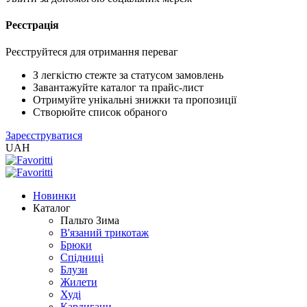
Реєстрація
XLS
/
EXCEL
Реєструйтеся для отримання переваг
2005
(Розн.)
З легкістю стежте за статусом замовлень
Завантажуйте каталог та прайс-лист
Отримуйте унікальні знижки та пропозиції
XLS
Створюйте список обраного
/
Зареєструватися
EXCEL
UAH
2005
(Опт)
Новинки
XLSX
Каталог
/
Пальто Зима
EXCEL
В'язаний трикотаж
2007+
Брюки
(Розн.)
Спідниці
Блузи
Жилети
XLSX
Худі
/
Кардигани