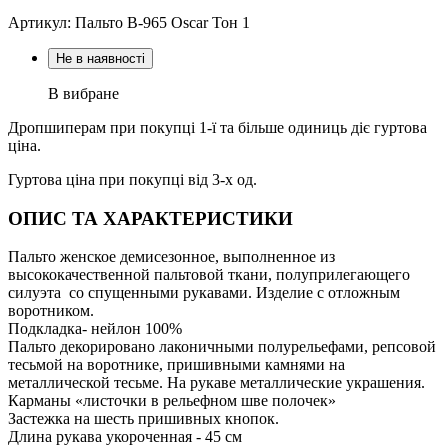
Артикул: Пальто В-965 Oscar Тон 1
Не в наявності
В вибране
Дропшиперам при покупці 1-ї та більше одиниць діє гуртова
ціна.
Гуртова ціна при покупці від 3-х од.
ОПИС ТА ХАРАКТЕРИСТИКИ
Пальто женское демисезонное, выполненное из
высококачественной пальтовой ткани, полуприлегающего
силуэта со спущенными рукавами. Изделие с отложным
воротником.
Подкладка- нейлон 100%
Пальто декорировано лаконичными полурельефами, репсовой
тесьмой на воротнике, пришивными камнями на
металлической тесьме. На рукаве металлические украшения.
Карманы «листочки в рельефном шве полочек»
Застежка на шесть пришивных кнопок.
Длина рукава укороченная - 45 см