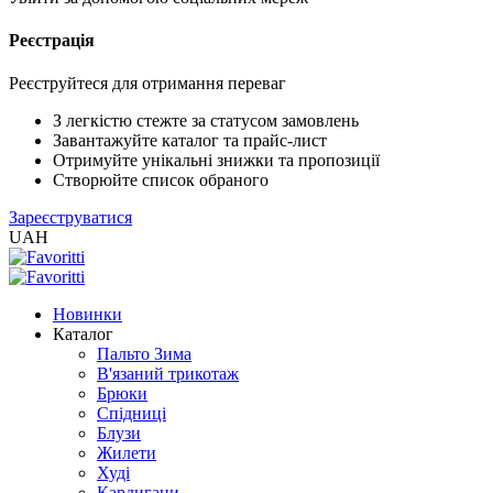
Реєстрація
XLS
/
EXCEL
Реєструйтеся для отримання переваг
2005
(Розн.)
З легкістю стежте за статусом замовлень
Завантажуйте каталог та прайс-лист
Отримуйте унікальні знижки та пропозиції
XLS
Створюйте список обраного
/
Зареєструватися
EXCEL
UAH
2005
(Опт)
Новинки
XLSX
Каталог
/
Пальто Зима
EXCEL
В'язаний трикотаж
2007+
Брюки
(Розн.)
Спідниці
Блузи
Жилети
XLSX
Худі
/
Кардигани