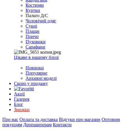
EXCEL
Костюми
2007+
Куртки
(Опт)
Пальто Д/С
Чоловічий одяг
Сукні
Плащи
Пончо
Пуховики
Сарафани
Цікаве в нашому блозі
Новинки
Популярне
Архивні моделі
Скоро у продажу
Акції
Галерея
Блог
Знижки
Про нас
Оплата та доставка
Відгуки про магазин
Оптовим
покупцям
Дропшиперам
Контакти