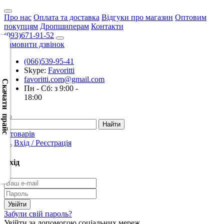
Про нас
Оплата та доставка
Відгуки про магазин
Оптовим
покупцям
Дропшиперам
Контакти
(093)671-91-52
Замовити дзвінок
(066)539-95-41
Скачать
Skype:
Favoritti
XML
favoritti.com@gmail.com
(Розн.)
Скачати прайс
Пн - Сб: з 9:00 -
18:00
Скачать
XML
(Опт)
0 товарів
Вхід / Реєстрація
Скачать
CSV
Вхід
(Розн.)
Скачать
CSV
Забули свій пароль?
(Опт)
Увійти за допомогою соціальних мереж