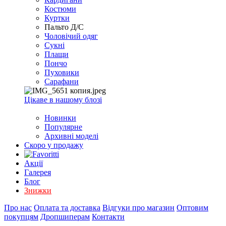
EXCEL
Костюми
2007+
Куртки
(Опт)
Пальто Д/С
Чоловічий одяг
Сукні
Плащи
Пончо
Пуховики
Сарафани
Цікаве в нашому блозі
Новинки
Популярне
Архивні моделі
Скоро у продажу
Акції
Галерея
Блог
Знижки
Про нас
Оплата та доставка
Відгуки про магазин
Оптовим
покупцям
Дропшиперам
Контакти