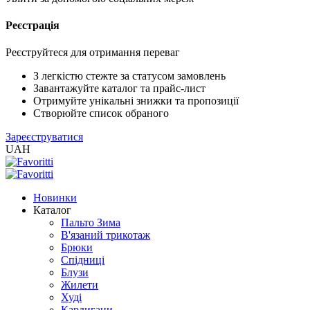
Реєстрація
XLS
/
EXCEL
Реєструйтеся для отримання переваг
2005
(Розн.)
З легкістю стежте за статусом замовлень
Завантажуйте каталог та прайс-лист
Отримуйте унікальні знижки та пропозиції
XLS
Створюйте список обраного
/
Зареєструватися
EXCEL
UAH
2005
(Опт)
Новинки
XLSX
Каталог
/
Пальто Зима
EXCEL
В'язаний трикотаж
2007+
Брюки
(Розн.)
Спідниці
Блузи
Жилети
XLSX
Худі
/
Кардигани