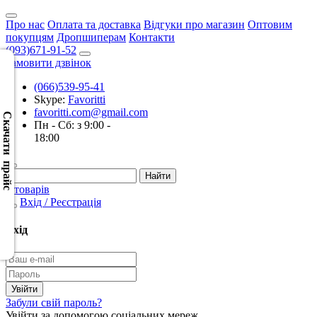
Про нас
Оплата та доставка
Відгуки про магазин
Оптовим
покупцям
Дропшиперам
Контакти
(093)671-91-52
Замовити дзвінок
(066)539-95-41
Скачать
Skype:
Favoritti
XML
favoritti.com@gmail.com
(Розн.)
Скачати прайс
Пн - Сб: з 9:00 -
18:00
Скачать
XML
(Опт)
0 товарів
Вхід / Реєстрація
Скачать
CSV
Вхід
(Розн.)
Скачать
CSV
Забули свій пароль?
(Опт)
Увійти за допомогою соціальних мереж