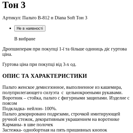
Тон 3
Артикул: Пальто В-812 н Diana Soft Тон 3
Не в наявності
В вибране
Дропшиперам при покупці 1-ї та більше одиниць діє гуртова
ціна.
Гуртова ціна при покупці від 3-х од.
ОПИС ТА ХАРАКТЕРИСТИКИ
Пальто женское демисезонное, выполненное из кашемира,
полуприлегающего силуэта с цельнокроеными рукавами.
Воротник – стойка, пальто с фигурными защипами. Изделие с
поясом
Подкладка- нейлон- 100%.
Пальто декорировано подрезами, строчкой имитирующей
ручной стежок, декоративным украшением на воротнике
Карманы- в шве полочек
Застежка- однобортная на пять пришивных кнопок